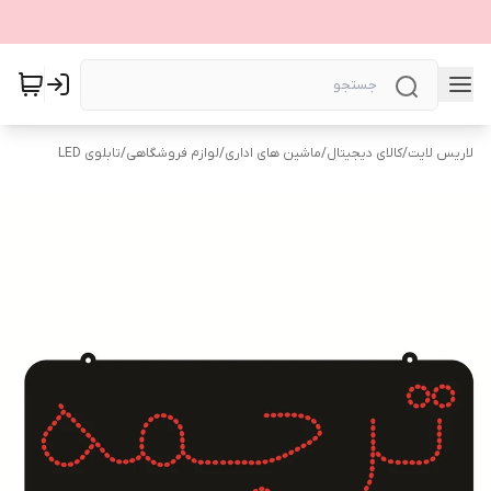
لاریس لایت
/
کالای دیجیتال
/
ماشین های اداری
/
لوازم فروشگاهی
/
تابلوی LED