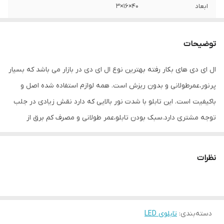
ابعاد
40×16×3
جنس
Mdf
توضیحات
وزن
0.6 گرم
ال ای دی های بکار رفته بهترین نوع ال ای دی در بازار می باشد که بسیار
پرنور،عمرطولانی و بدون ریزش است. همه لوازم استفاده شده اصل و
باکیفیت است. این تابلو با شدت نور بالایی که دارد نقش زیادی در جلب
توجه‌ مشتری دارد.سبک بودن تابلو،عمر طولانی و مصرف کم برق از
مهمترین ویژگیهای این تابلو است.از ویژگیهای دیگر این تابلو نصب آسان
و سریع آن است به طوری که در کمتر از چند دقیقه میتوانید تابلو را با
نظرات
استفاده از پولکهای حاضری، نصب و استفاده کنید. برخلاف نمونه های
دیگر در مقابل نور خورشید درخشندگی داشته و روز دید است که باعث
جلب توجه و جذب مشتری می شود. یکی از مزیتهای این تابلو این است
دسته‌بندی
:
تابلوی LED
که آداپتور در پشت تابلو تعبیه شده و نیاز به سیم کشی ندارد و فقط