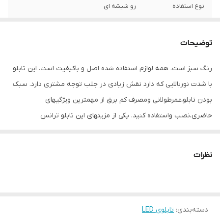
نوع استفاده
رو شیشه ای
ابعاد
3×60×30
توضیحات
جنس
MDF
رنگ سبز است. همه لوازم استفاده شده اصل و باکیفیت است. این تابلو
وزن
0.6 گرم
با شدت نوربالایی که دارد نقش زیادی در جلب توجه مشتری دارد. سبک
بودن تابلو،عمرطولانی ومصرف کم برق از مهمترین ویژگیهای
حاضری،نصب واستفاده کنید. یکی از مزیتهای این تابلو ترانس
سوئیچینگ فلزی بر روی تابلو تعبیه شده ونیاز به سیم کشی ندارد و
فقط کافی است که دوشاخه را برق بزنید. برای راحتی نصب سیمی به
نظرات
طول ۳ متر تعبیه شده تا در صورت دور بودن پریز از شیشه، نیاز به
اضافه کردن سیم نباشد. نصب: برای نصب تابلو بر روی شیشه،ابتدا از
تمیز بودن شیشه اطمینان حاصل کنید.پس از تمیز کردن شیشه،تابلو را
دسته‌بندی
:
تابلوی LED
روشیشه ومحل مورد نطرتان قرار داده وجای سوراخ ها را علامت گذاری