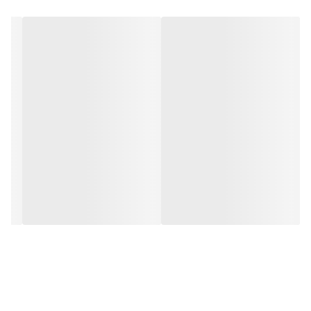
و بر خلاف نمونه های دیگر در مقابل نور خورشید درخشندگی داشته و
وظیفه خود را انجام می دهد. این تابلو از شدت نور خوبی برخوردار است.
به همراه این تابلو راهنمای نصب و بستهای نصب و آداپتور ارائه می
شود تا یک ست کامل را برای استفاده ساده، سریع و بدون دردسر در
اختیار داشته باشید