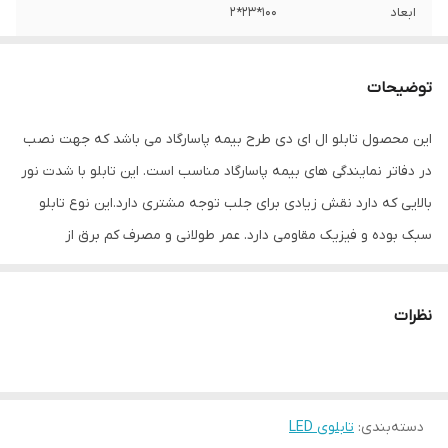
ابعاد
100*23*2
جنس
LED MDF
توضیحات
وزن
1 گرم
این محصول تابلو ال ای دی طرح بیمه پاسارگاد می باشد که جهت نصب
در دفاتر نمایندگی های بیمه پاسارگاد مناسب است. این تابلو با شدت نور
بالایی که دارد نقش زیادی برای جلب توجه مشتری دارد.این نوع تابلو
سبک بوده و فیزیک مقاومی دارد. عمر طولانی و مصرف کم برق از
مهمترین ویژه گی های این تابلوهاست.نصب بسیار آسان وسریع موجب
می شود تا در کمترین زمان استفاده از این تابلو را آغاز کنید. علاوه بر
نظرات
قابلیت نصب بر روی شیشه این تابلو می تواند در هر موقعیتی که لازم
باشد آویز شود و یا تکیه داده شود چراکه عملکرد تابلو به محل نصب
وابسته نیست. فیزیک محکم موجب می شود تا نگرانی از بابت آسیب
دسته‌بندی
:
تابلوی LED
وارد شدن به تابلو نداشته باشیم. با شدت نور بالا این تابلو روز دید است