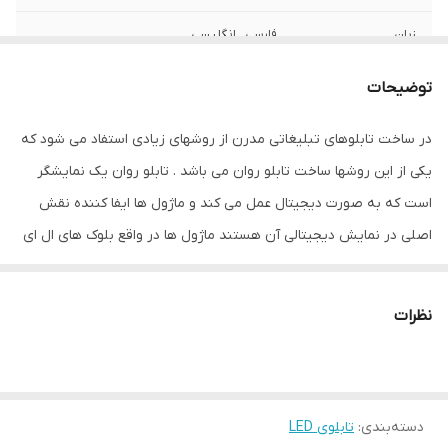
زبان
فارسی , انگلیسی
نوع استفاده
سقفی
توضیحات
نحوه نمایش
ثابت و روان
در ساخت تابلوهای تبلیغاتی مدرن از روشهای زیادی استفاد می شود که
یکی از این روشها ساخت تابلو روان می باشد . تابلو روان یک نمایشگر
ابعاد
138x42
است که به صورت دیجیتال عمل می کند و ماژول ها ایفا کننده نقش
جنس
ال ای دی - فلزی ضد زنگ
اصلی در نمایش دیجیتالی آن هستند ماژول ها در واقع بلوک های ال ای
دی هستند که قابلیت جداسازی و پیوند مجدد را دارند و با استفاده از
وزن
8 گرم
یک کابل که فلت نام دارد به صورت سری در کنار هم قرار می گیرند و
نظرات
تشکیل تابلو ال ای دی را می دهندرد کنترلر تابلو روان وظیفه برنامه
ریزی انیمیشن نمایشی در ساخت تابلو تبلیغاتی به روش ال ای دی را بر
عهده دارد . نرم افزار تابلو روان بر روی کامپیوتر نصب می شود و کاربر
دسته‌بندی
:
تابلوی LED
براحتی می تواند متن دلخواه خود را با فونت و رنگ مدنظر به نمایش