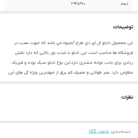
ابعاد
60*45*2
جنس
LED MDF
توضیحات
وزن
0.5 گرم
این محصول تابلو ال ای دی طرح آبمیوه می باشد که جهت نصب در
فروشگاه ها مناسب است. این تابلو با شدت نور بالایی که دارد نقش
زیادی برای جلب توجه مشتری دارد.این نوع تابلو سبک بوده و فیزیک
مقاومی دارد. عمر طولانی و مصرف کم برق از مهمترین ویژه گی های این
تابلوهاست.نصب بسیار آسان وسریع موجب می شود تا در کمترین زمان
استفاده از این تابلو را آغاز کنید. علاوه بر قابلیت نصب بر روی شیشه این
نظرات
تابلو می تواند در هر موقعیتی که لازم باشد آویز شود و یا تکیه داده
شود چراکه عملکرد تابلو به محل نصب وابسته نیست. فیزیک محکم
موجب می شود تا نگرانی از بابت آسیب وارد شدن به تابلو نداشته
دسته‌بندی
:
تابلوی LED
باشیم. با شدت نور بالا این تابلو روز دید است و بر خلاف نمونه های دیگر