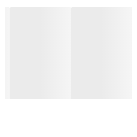
در مقابل نور خورشید درخشندگی داشته و وظیفه خود را انجام می دهد.
این تابلو از شدت نور خوبی برخوردار است. به همراه این تابلو راهنمای
نصب و بستهای نصب و آداپتور ارائه می شود تا یک ست کامل را برای
استفاده ساده، سریع و بدون دردسر در اختیار داشته باشید