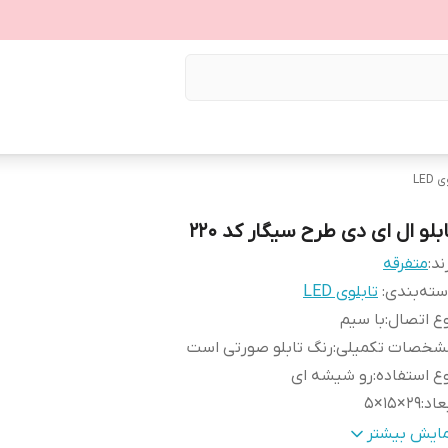
LED
بلو ال ای دی طرح سیگار کد ۲۲۰
ند:
متفرقه
ته‌بندی
:
تابلوی LED
ع اتصال
:
با سیم
شخصات تکمیلی
:
رنگ تابلو صورتی است
ع استفاده
:
رو شیشه ای
عاد
:
29×15×5
نس
:
Mdf
مایش بیشتر