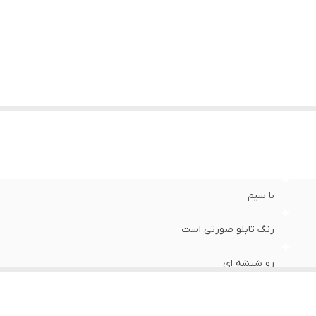
زن
:
0.4 گرم
با سیم
رنگ تابلو صورتی است
رو شیشه ای
29×15×5