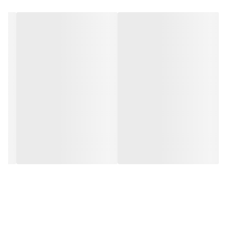
و بر خلاف نمونه های دیگر در مقابل نور خورشید درخشندگی داشته و
وظیفه خود را انجام می دهد. این تابلو از شدت نور خوبی برخوردار است.
به همراه این تابلو راهنمای نصب و بستهای نصب و آداپتور ارائه می
شود تا یک ست کامل را برای استفاده ساده، سریع و بدون دردسر در
اختیار داشته باشید