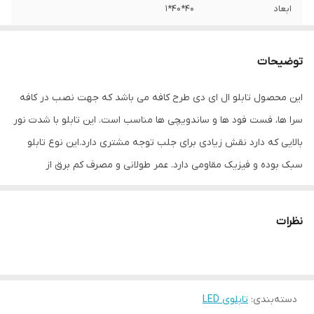
ابعاد
40*40*1
جنس
LED MDF
توضیحات
وزن
0.5 گرم
این محصول تابلو ال ای دی طرح کافه می باشد که جهت نصب در کافه
سرا ها، فست فود ها و ساندویچی ها مناسب است. این تابلو با شدت نور
بالایی که دارد نقش زیادی برای جلب توجه مشتری دارد.این نوع تابلو
سبک بوده و فیزیک مقاومی دارد. عمر طولانی و مصرف کم برق از
مهمترین ویژه گی های این تابلوهاست.نصب بسیار آسان وسریع موجب
می شود تا در کمترین زمان استفاده از این تابلو را آغاز کنید. علاوه بر
نظرات
قابلیت نصب بر روی شیشه این تابلو می تواند در هر موقعیتی که لازم
باشد آویز شود و یا تکیه داده شود چراکه عملکرد تابلو به محل نصب
وابسته نیست. فیزیک محکم موجب می شود تا نگرانی از بابت آسیب
دسته‌بندی
:
تابلوی LED
وارد شدن به تابلو نداشته باشیم. با شدت نور بالا این تابلو روز دید است