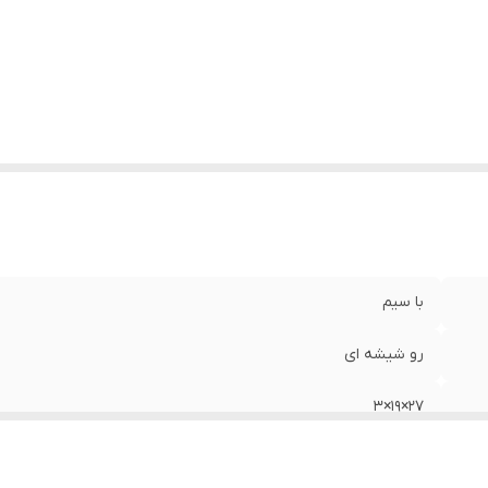
با سیم
رو شیشه ای
27×19×3
Mdf