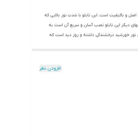
اصل و باکیفیت است. این تابلو با شدت نور بالایی که
یهای دیگر این تابلو نصب آسان و سریع آن است به
ابل نور خورشید درخشندگی داشته و روز دید است که
ارد و فقط کافی است که دوشاخه را برق بزنید. برای
 دو صورت آویزی و رو شیشه ای قابل نصب است و بدین منظور
ز و آسان داشته باشید.برای نصب به صورت آویز،نخ های
افزودن نظر
ابتدا از تمیز بودن شیشه اطمینان حاصل کنید.پس از
ه و در نقاط علامت گذاری شده محکم بچسبانید و سیم
ی نسبت به پولک این است که به راحتی می توانید