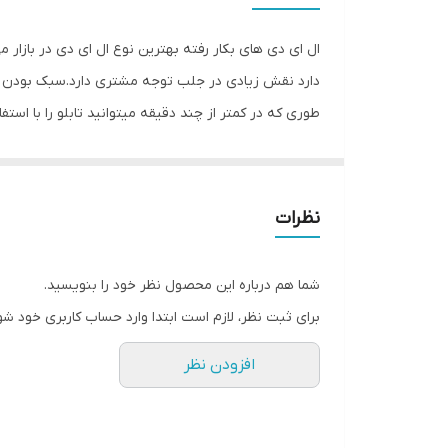
وزن
ال ای دی های بکار رفته بهترین نوع ال ای دی در بازار 
دارد نقش زیادی در جلب توجه‌ مشتری دارد.سبک بودن تا
طوری که در کمتر از چند دقیقه میتوانید تابلو را با اس
باعث جلب توجه و جذب مشتری می شود. یکی از مزیتهای ای
راحتی نصب سیمی به طول ۲ متر 
۴متر نخ نامرئی برای آویزان‌‌‌ کردن تابلو و تعدادی 
نظرات
نامرئی به دو طرف تابلو وصل شده است و فقط کافی است
تمیز کردن شیشه،تابلو را روی شیشه و محل مورد نظرتان
شما هم درباره این محصول نظر خود را بنویسید.
های پولک را از داخل سوراخ های تابلو عبور داده و محک
برای ثبت نظر، لازم است ابتدا وارد حساب کاربری خود شو
شیشه ها را تمیز کنید و جنس نخ نامرئی مقاوم است و 
افزودن نظر