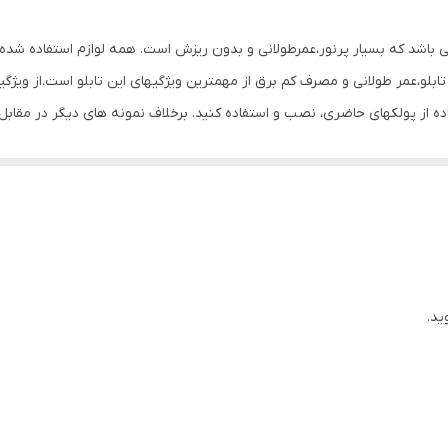
0.4 گرم
می باشد که بسیار پرنور،عمرطولانی و بدون ریزش است. همه لوازم استفاده شده 
بلو،عمر طولانی و مصرف کم برق از مهمترین ویژگیهای این تابلو است.از ویژگ
تفاده از پولکهای حاضری، نصب و استفاده کنید. برخلاف نمونه های دیگر در مق
ن تابلو این است که آداپتور در پشت تابلو تعبیه شده و نیاز به سیم کشی ند
تعبیه شده تا در صورت دور بودن پریز از شیشه،نیاز به اضافه کردن سیم نباشد. تابلو به
پولک چسب دار برای نصب تابلو بر روی شیشه درنظر گرفته شده است تا نصبی تمی
 که نخ های نامرئی به بالای شیشه وصل شود. برای نصب تابلو بر روی شیشه،
 قرار داده و جای سوراخ ها را علامت گذاری کنید.سپس روکش پولک ها را کند
م کنید و در انتها کافیست که دوشاخه را به برق بزنید. ‌ مزیت روش نصب آویز
ید.
مزیت روش پولک این است که تابلو ثابت است و تکان نمیخورد.