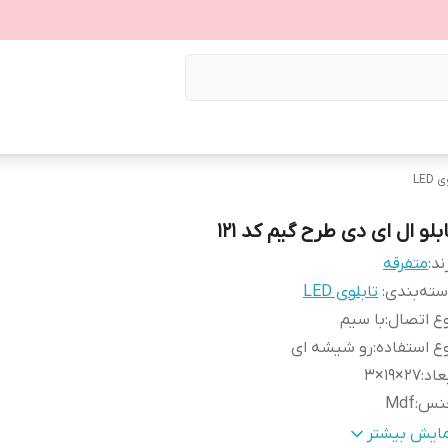
LED
بلو ال ای دی طرح گیم کد ۱۲۱
ند:
متفرقه
ته‌بندی
:
تابلوی LED
ع اتصال
:
با سیم
ع استفاده
:
رو شیشه ای
عاد
:
27×19×3
نس
:
Mdf
زن
:
0.4 گرم
مایش بیشتر