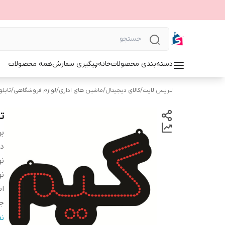
دسته‌بندی محصولات
خانه
پیگیری سفارش
همه محصولات
لاریس لایت
/
کالای دیجیتال
/
ماشین های اداری
/
لوازم فروشگاهی
/
تابلوی 
تا
بر
دس
نو
نو
اب
ج
و
ن