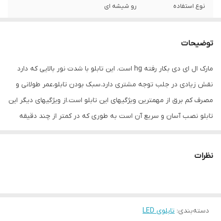
نوع استفاده
رو شیشه ای
ابعاد
46×32×5
توضیحات
جنس
Mdf
مارک ال ای دی بکار رفته hg است. این تابلو با شدت نور بالایی که دارد
وزن
0.6 گرم
نقش زیادی در جلب توجه مشتری دارد.سبک بودن تابلو،عمر طولانی و
مصرف کم برق از مهمترین ویژگیهای این تابلو است.از ویژگیهای دیگر این
تابلو نصب آسان و سریع آن است به طوری که در کمتر از چند دقیقه
میتوانید تابلو را با استفاده از پولکهای حاضری، نصب و استفاده کنید.
برخلاف نمونه های دیگر در مقابل نور خورشید درخشندگی داشته و روز
نظرات
دید است که باعث جلب توجه و جذب مشتری می شود. یکی از مزیتهای
این تابلو این است که آداپتور در پشت تابلو تعبیه شده و نیاز به سیم
کشی ندارد و فقط کافی است که دوشاخه را برق بزنید. برای راحتی نصب
دسته‌بندی
:
تابلوی LED
سیمی به طول ۳ متر تعبیه شده تا در صورت دور بودن پریز از