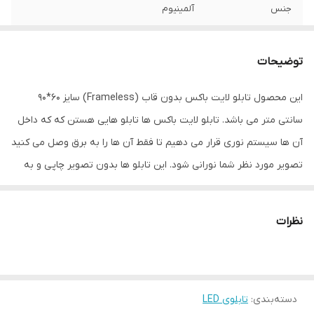
جنس
آلمینیوم
نوع اتصال
با سیم
توضیحات
این محصول تابلو لایت باکس بدون قاب (Frameless) سایز 60*90
سانتی متر می باشد. تابلو لایت باکس ها تابلو هایی هستن که که داخل
آن ها سیستم نوری قرار می دهیم تا فقط آن ها را به برق وصل می کنید
تصویر مورد نظر شما نورانی شود. این تابلو ها بدون تصویر چاپی و به
همراه یک اداپتور به شما ارائه داده می شود. برای استفاده از این تابلو ها
باید تصویر مورد نظرتان را به صورت جداگانه بر روی بک لایت چاپ کنید
نظرات
و در داخل این لایت باکس ها قرار بدهید. انجام این کار راحت است فقط
کافیه تا پین های فلزی دور لایت باکس را با دست خود باز کنید، صفحه
پلکسی را بردارید و تصویر موردنظرتان را در داخل ان ها قرار بدهید.
دسته‌بندی
:
تابلوی LED
بنابراین هر زمان بخواهید می توانید طرح تصویر را تغییر دهید. این