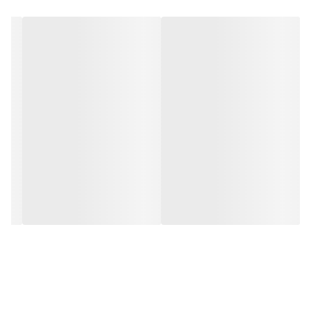
تابلو ها سیستم نور کم مصرف دارند و می توانند به صورت شبانه روز
روشن بمانند. این تابلو ها به همراه آداپتور مخصوصشان برای شما ارسال
خواهد شد.