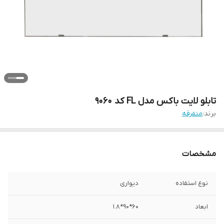
تابلو لایت باکس مدل FL کد 9060
برند:
متفرقه
مشخصات
نوع استفاده
دیواری
ابعاد
60*90*1.8