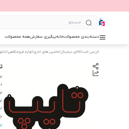
دسته‌بندی محصولات
خانه
پیگیری سفارش
همه محصولات
لاریس لایت
/
کالای دیجیتال
/
ماشین های اداری
/
لوازم فروشگاهی
/
تابلوی 
تا
بر
دس
نو
نو
اب
ج
و
ن