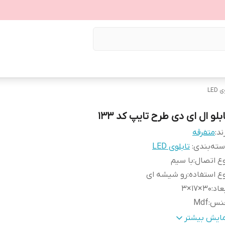
LED
بلو ال ای دی طرح تایپ کد ۱۳۳
ند:
متفرقه
ته‌بندی
:
تابلوی LED
ع اتصال
:
با سیم
ع استفاده
:
رو شیشه ای
عاد
:
30×17×3
نس
:
Mdf
زن
:
0.4 گرم
مایش بیشتر