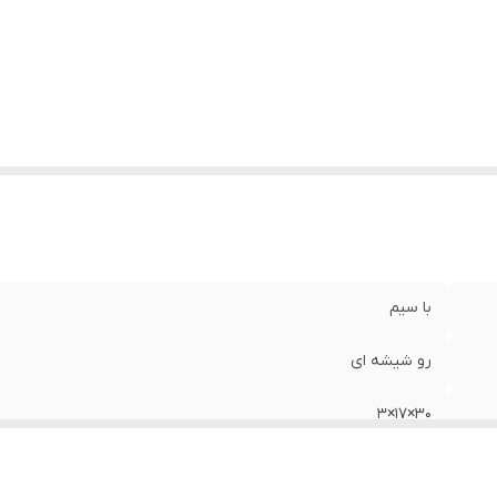
با سیم
رو شیشه ای
30×17×3
Mdf