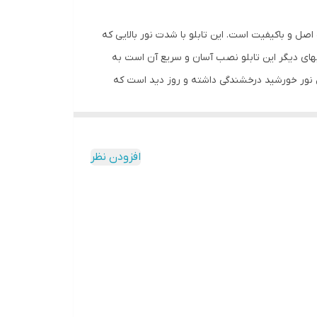
اصل و باکیفیت است. این تابلو با شدت نور بالایی که
یهای دیگر این تابلو نصب آسان و سریع آن است به
ابل نور خورشید درخشندگی داشته و روز دید است که
ارد و فقط کافی است که دوشاخه را برق بزنید. برای
 دو صورت آویزی و رو شیشه ای قابل نصب است و بدین منظور
ز و آسان داشته باشید.برای نصب به صورت آویز،نخ های
افزودن نظر
ابتدا از تمیز بودن شیشه اطمینان حاصل کنید.پس از
ه و در نقاط علامت گذاری شده محکم بچسبانید و سیم
ی نسبت به پولک این است که به راحتی می توانید