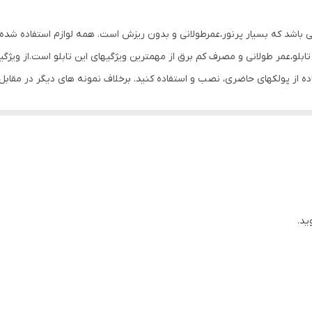
0.4 گرم
می باشد که بسیار پرنور،عمرطولانی و بدون ریزش است. همه لوازم استفاده شده 
بلو،عمر طولانی و مصرف کم برق از مهمترین ویژگیهای این تابلو است.از ویژگ
تفاده از پولکهای حاضری، نصب و استفاده کنید. برخلاف نمونه های دیگر در مق
ن تابلو این است که آداپتور در پشت تابلو تعبیه شده و نیاز به سیم کشی ند
تعبیه شده تا در صورت دور بودن پریز از شیشه،نیاز به اضافه کردن سیم نباشد. تابلو به
پولک چسب دار برای نصب تابلو بر روی شیشه درنظر گرفته شده است تا نصبی تمی
 که نخ های نامرئی به بالای شیشه وصل شود. برای نصب تابلو بر روی شیشه،
 قرار داده و جای سوراخ ها را علامت گذاری کنید.سپس روکش پولک ها را کند
م کنید و در انتها کافیست که دوشاخه را به برق بزنید. ‌ مزیت روش نصب آویز
ید.
مزیت روش پولک این است که تابلو ثابت است و تکان نمیخورد.