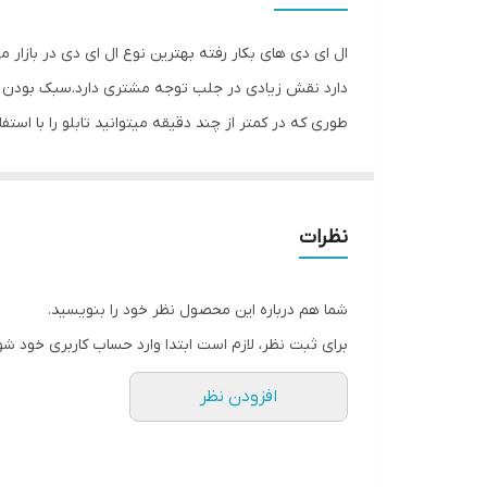
وزن
ال ای دی های بکار رفته بهترین نوع ال ای دی در بازار 
دارد نقش زیادی در جلب توجه‌ مشتری دارد.سبک بودن تا
طوری که در کمتر از چند دقیقه میتوانید تابلو را با اس
باعث جلب توجه و جذب مشتری می شود. یکی از مزیتهای ای
راحتی نصب سیمی به طول ۲ متر 
۴متر نخ نامرئی برای آویزان‌‌‌ کردن تابلو و تعدادی 
نظرات
نامرئی به دو طرف تابلو وصل شده است و فقط کافی است
تمیز کردن شیشه،تابلو را روی شیشه و محل مورد نظرتان
شما هم درباره این محصول نظر خود را بنویسید.
های پولک را از داخل سوراخ های تابلو عبور داده و محک
برای ثبت نظر، لازم است ابتدا وارد حساب کاربری خود شو
شیشه ها را تمیز کنید و جنس نخ نامرئی مقاوم است و 
افزودن نظر