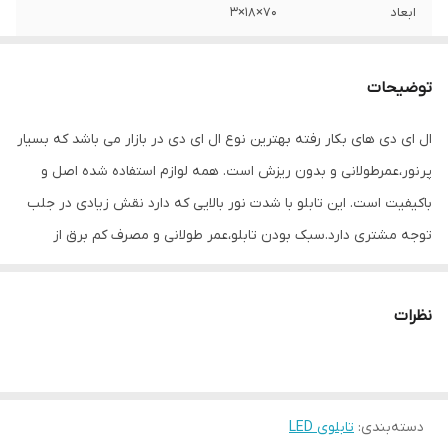
ابعاد
70×18×3
جنس
Mdf
توضیحات
وزن
0.7 گرم
ال ای دی های بکار رفته بهترین نوع ال ای دی در بازار می باشد که بسیار
پرنور،عمرطولانی و بدون ریزش است. همه لوازم استفاده شده اصل و
باکیفیت است. این تابلو با شدت نور بالایی که دارد نقش زیادی در جلب
توجه‌ مشتری دارد.سبک بودن تابلو،عمر طولانی و مصرف کم برق از
مهمترین ویژگیهای این تابلو است.از ویژگیهای دیگر این تابلو نصب آسان
و سریع آن است به طوری که در کمتر از چند دقیقه میتوانید تابلو را با
نظرات
استفاده از پولکهای حاضری، نصب و استفاده کنید. برخلاف نمونه های
دیگر در مقابل نور خورشید درخشندگی داشته و روز دید است که باعث
جلب توجه و جذب مشتری می شود. یکی از مزیتهای این تابلو این است
دسته‌بندی
:
تابلوی LED
که آداپتور در پشت تابلو تعبیه شده و نیاز به سیم کشی ندارد و فقط