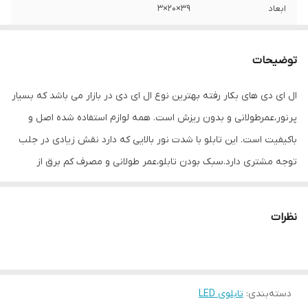
ابعاد
39×20×3
جنس
Mdf
توضیحات
وزن
0.4 گرم
ال ای دی های بکار رفته بهترین نوع ال ای دی در بازار می باشد که بسیار
پرنور،عمرطولانی و بدون ریزش است. همه لوازم استفاده شده اصل و
باکیفیت است. این تابلو با شدت نور بالایی که دارد نقش زیادی در جلب
توجه‌ مشتری دارد.سبک بودن تابلو،عمر طولانی و مصرف کم برق از
مهمترین ویژگیهای این تابلو است.از ویژگیهای دیگر این تابلو نصب آسان
و سریع آن است به طوری که در کمتر از چند دقیقه میتوانید تابلو را با
نظرات
استفاده از پولکهای حاضری، نصب و استفاده کنید. برخلاف نمونه های
دیگر در مقابل نور خورشید درخشندگی داشته و روز دید است که باعث
جلب توجه و جذب مشتری می شود. یکی از مزیتهای این تابلو این است
دسته‌بندی
:
تابلوی LED
که آداپتور در پشت تابلو تعبیه شده و نیاز به سیم کشی ندارد و فقط