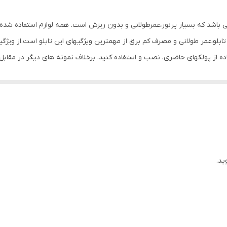
0.6 گرم
می باشد که بسیار پرنور،عمرطولانی و بدون ریزش است. همه لوازم استفاده شده 
بلو،عمر طولانی و مصرف کم برق از مهمترین ویژگیهای این تابلو است.از ویژگ
تفاده از پولکهای حاضری، نصب و استفاده کنید. برخلاف نمونه های دیگر در مق
ن تابلو این است که آداپتور در پشت تابلو تعبیه شده و نیاز به سیم کشی ند
تعبیه شده تا در صورت دور بودن پریز از شیشه،نیاز به اضافه کردن سیم نباشد. تابلو به
پولک چسب دار برای نصب تابلو بر روی شیشه درنظر گرفته شده است تا نصبی تمی
 که نخ های نامرئی به بالای شیشه وصل شود. برای نصب تابلو بر روی شیشه،
 قرار داده و جای سوراخ ها را علامت گذاری کنید.سپس روکش پولک ها را کند
م کنید و در انتها کافیست که دوشاخه را به برق بزنید. ‌ مزیت روش نصب آویز
ید.
مزیت روش پولک این است که تابلو ثابت است و تکان نمیخورد.