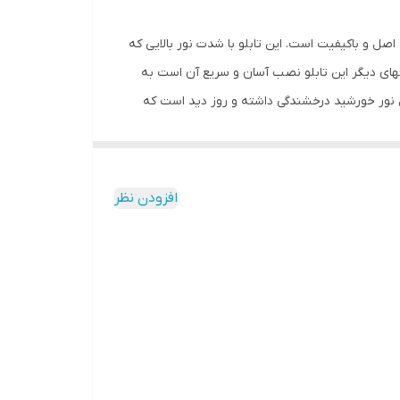
اصل و باکیفیت است. این تابلو با شدت نور بالایی که
یهای دیگر این تابلو نصب آسان و سریع آن است به
ابل نور خورشید درخشندگی داشته و روز دید است که
ارد و فقط کافی است که دوشاخه را برق بزنید. برای
 دو صورت آویزی و رو شیشه ای قابل نصب است و بدین منظور
ز و آسان داشته باشید.برای نصب به صورت آویز،نخ های
افزودن نظر
ابتدا از تمیز بودن شیشه اطمینان حاصل کنید.پس از
ه و در نقاط علامت گذاری شده محکم بچسبانید و سیم
ی نسبت به پولک این است که به راحتی می توانید