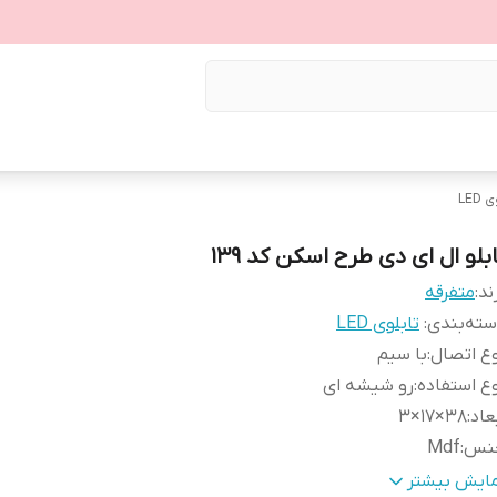
LED
بلو ال ای دی طرح اسکن کد ۱۳۹
ند:
متفرقه
ته‌بندی
:
تابلوی LED
ع اتصال
:
با سیم
ع استفاده
:
رو شیشه ای
عاد
:
38×17×3
نس
:
Mdf
زن
:
0.6 گرم
مایش بیشتر