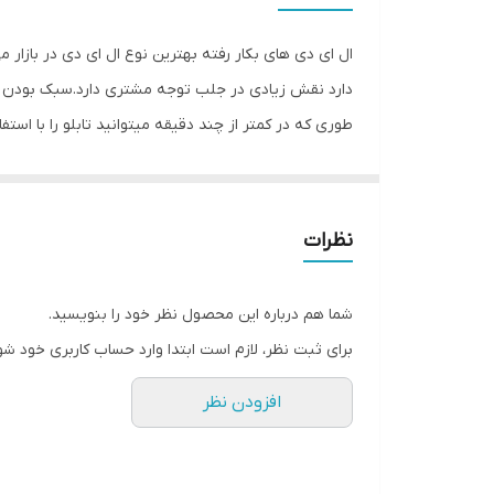
وزن
ال ای دی های بکار رفته بهترین نوع ال ای دی در بازار 
دارد نقش زیادی در جلب توجه‌ مشتری دارد.سبک بودن تا
طوری که در کمتر از چند دقیقه میتوانید تابلو را با اس
باعث جلب توجه و جذب مشتری می شود. یکی از مزیتهای ای
راحتی نصب سیمی به طول ۲ متر 
۴متر نخ نامرئی برای آویزان‌‌‌ کردن تابلو و تعدادی 
نظرات
نامرئی به دو طرف تابلو وصل شده است و فقط کافی است
تمیز کردن شیشه،تابلو را روی شیشه و محل مورد نظرتان
شما هم درباره این محصول نظر خود را بنویسید.
های پولک را از داخل سوراخ های تابلو عبور داده و محک
برای ثبت نظر، لازم است ابتدا وارد حساب کاربری خود شو
شیشه ها را تمیز کنید و جنس نخ نامرئی مقاوم است و 
افزودن نظر