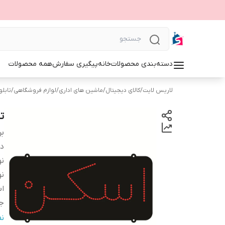
دسته‌بندی محصولات
خانه
پیگیری سفارش
همه محصولات
لاریس لایت
/
کالای دیجیتال
/
ماشین های اداری
/
لوازم فروشگاهی
/
تابلوی 
تا
بر
دس
نو
نو
اب
ج
و
ن