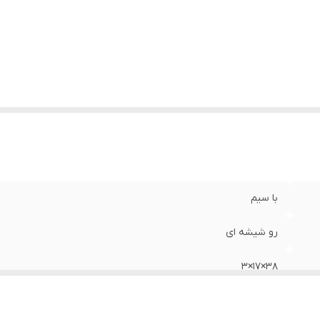
با سیم
رو شیشه ای
38×17×3
Mdf