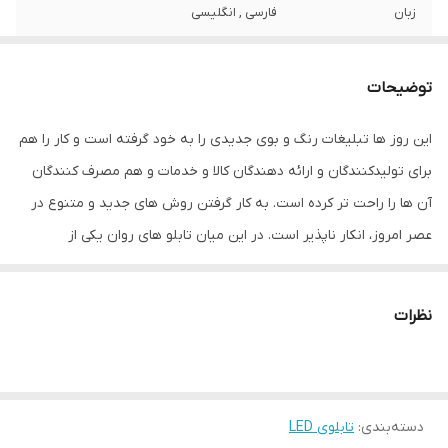
زبان
فارسی , انگلیسی
نوع استفاده
آویز
توضیحات
نحوه نمایش
متن و عکس به صورت تک رنگ
این روز ها تبلیغات رنگ و بوی جدیدی را به خود گرفته است و کار را هم
ابعاد
106x42x10
برای تولیدکنندگان و ارائه دهندگان کالا و خدمات و هم مصرف کنندگان
جنس
فلزی
آن ها را راحت تر کرده است. به کار گرفتن روش های جدید و متنوع در
عصر امروز، انکار ناپذیر است. در این میان تابلو های روان یکی از
وزن
10 گرم
مهمترین این رسانه های تبلیغاتی است و امروزه خیلی بیشتر مورد توجه
قرار گرفته است. وظیفه اصلی تابلوهای روان، پیام رسانی به مخاطبان
نظرات
است. این تابلوها اطلاعات را به صورت مختصر و مفید و در قالب متن ها
و تصاویر متحرک نمایش می دهد. تابلو روان مدل 42-106 هم از جمله
تابلوهای LED است که از جنس فلز و در ابعاد 106 . 42 . 10 سانتی‌متر
دسته‌بندی
:
تابلوی LED
طراحی و تولید شده است. LED های این تابلو قرمز رنگ است؛ به این