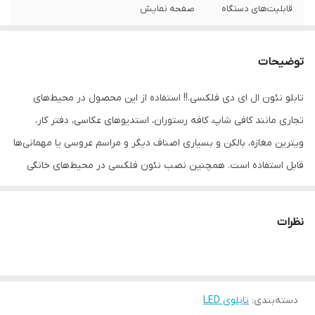
قابلیت‌های دستگاه
صفحه نمایش
وزن
450 گرم
توضیحات
تابلو نئون ال ای دی فلکسی.!! استفاده از این محصول در محیط‌های
تجاری مانند کافی شاپ، کافه رستوران، استدیوهای عکاسی، دفتر کار،
ویترین مغازه، بالکن و بسیاری اصناف دیگر و مراسم عروسی یا مهمانی‌ها
قابل استفاده است. همچنین نصب نئون فلکسی در محیط‌های خانگی
مانند اتاق خواب، اتاق کودک، اتاق کار، آشپزخانه و سرویس بهداشتی
انتخابی فوق‌العاده خواهد بود. نئون فلکسی برند نئون دیزاین می‌تواند
نظرات
هدیه ای بیاد ماندنی و چشمگیر برای عزیزان تان باشد. در این تابلو نئون
از ورق فوق شفاف کریستالی آکریلیک استفاده شده است. هرچند که
تمامی قطعات با دستگاه‌های پیشرفته صنعتی برش می‌خورد اما در انتها
دسته‌بندی
:
تابلوی LED
محصول نهایی بدست استادکاران ماهر ساخته می‌شود. تکنولوژی SMD