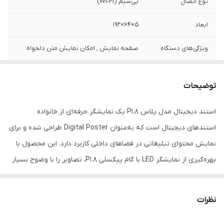
نوع اتصال
بی‌سیم (Wi-Fi)
ابعاد
5×64×192
ویژگی‌های دستگاه
صفحه‌ نمایش , امکان نمایش متن دلخواه
قابلیت‌های دستگاه
صفحه نمایش
توضیحات
نوع تابلوی LED
تابلو نمایشگر نرخ , تابلوی تبلیغاتی , تابلوی
فراخوانی , دیواری
استند دیجیتال مدل پلاس P1.8 یک نمایشگر حرفه‌ای از خانواده
استندهای دیجیتال است که به‌عنوان Digital Poster طراحی شده و برای
وزن
40 گرم
نمایش محتوای تبلیغاتی در فضاهای داخلی کاربرد دارد. این محصول با
بهره‌گیری از نمایشگر LED با گام پیکسلی P1.8، تصاویر را با وضوح بسیار
بالا، جزئیات دقیق و رنگ‌های شفاف نمایش می‌دهد و برای محیط‌هایی که
کیفیت تصویر در اولویت قرار دارد، گزینه‌ای مناسب محسوب می‌شود.
نظرات
ابعاد این استند دیجیتال برابر با 64×192 سانتی‌متر است که به‌عنوان
استانداردترین اندازه در میان استندهای دیجیتال شناخته می‌شود. این