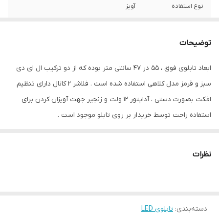
نوع استفاده
آویز
ابعاد
55x47
توضیحات
قابلیت‌های دستگاه
ADF
ابعاد تابلوی فوق ، 55 در 47 سانتی متر بوده که از دو ترکیب ال ای دی
وزن
1200 گرم
سبز و قرمز مدل کلاهی استفاده شده است . فلاشر 2 کانال دارای تنظیم
افکت بصورت دستی ، آداپتور 12 ولت و زنجیر جهت آویزان کردن برای
استفاده راحت توسط خریدار بر روی تابلو موجود است .
نظرات
دسته‌بندی
:
تابلوی LED