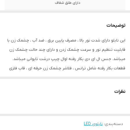
دارای طلق شفاف
ابعاد
30x60
توضیحات
قابلیت‌های دستگاه
صفحه نمایش
این تابلو دارای شدت نور بالا ، مصرف پایین برق ، ضد آب ، چشمک زن با
وزن
1000 گرم
قابلیت تنظیم نور و سرعت چشمک زدن و دارای چند حالت چشمک زن
میباشد. جنس ال ای دی بکار رفته اوال چیپ درشت تایوانی میباشد.
قطعات بکار رفته شامل ترانس ، فلاشر چشمک زن حرفه ای ، قاب فلزی
ورق گالوانیزه ضد زنگ ، طلق شفاف ، قلاب جهت آویزون کردن و دوشاخه
برق میباشد.
نظرات
دسته‌بندی
:
تابلوی LED