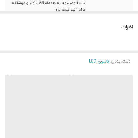
قاب آلومینیوم به همداه قلاب آویز و دوشاخه
برق 2 متر سیم برق
ابعاد
40x 80
نظرات
قابلیت‌های دستگاه
صفحه نمایش
وزن
1500 گرم
دسته‌بندی
:
تابلوی LED