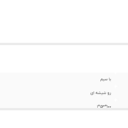
با سیم
رو شیشه ای
100*53*1
LED MDF