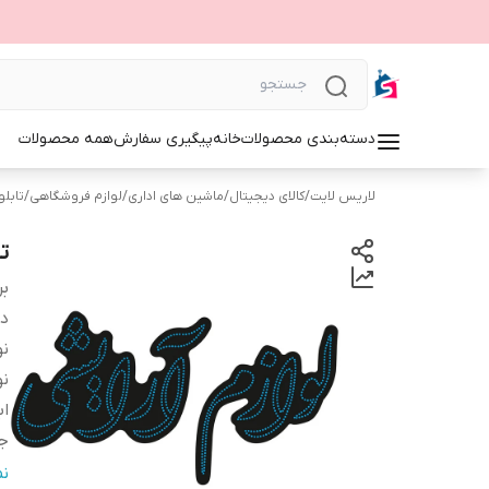
دسته‌بندی محصولات
خانه
پیگیری سفارش
همه محصولات
لاریس لایت
/
کالای دیجیتال
/
ماشین های اداری
/
لوازم فروشگاهی
/
تابلوی 
تا
بر
دس
نو
نو
اب
ج
و
ن