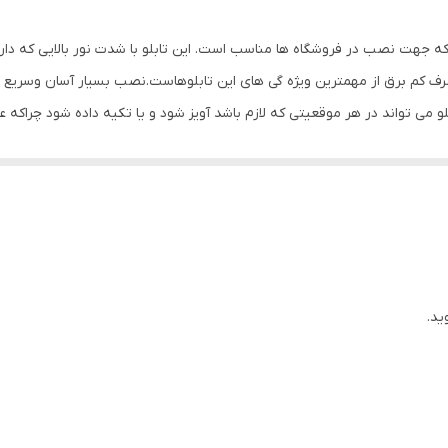
0.5 گرم
که جهت نصب در فروشگاه ها مناسب است. این تابلو با شدت نور بالایی که دا
رف کم برق از مهمترین ویژه گی های این تابلوهاست.نصب بسیار آسان وسریع مو
ابلو می تواند در هر موقعیتی که لازم باشد آویز شود و یا تکیه داده شود چرا
و نداشته باشیم. با شدت نور بالا این تابلو روز دید است و بر خلاف نمونه ها
دار است. به همراه این تابلو راهنمای نصب و بستهای نصب و آداپتور ارائه می 
ید.