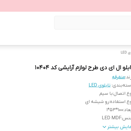
LED
بلو ال ای دی طرح لوازم آرایشی کد 10404
ند:
متفرقه
ته‌بندی
:
تابلوی LED
ع اتصال
:
با سیم
ع استفاده
:
رو شیشه ای
عاد
:
100*53*1
نس
:
LED MDF
زن
:
0.5 گرم
مایش بیشتر