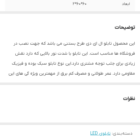
ابعاد
60*60*2
جنس
MDF
توضیحات
وزن
0.5 گرم
این محصول تابلو ال ای دی طرح بستنی می باشد که جهت نصب در
فروشگاه ها مناسب است. این تابلو با شدت نور بالایی که دارد نقش
زیادی برای جلب توجه مشتری دارد.این نوع تابلو سبک بوده و فیزیک
مقاومی دارد. عمر طولانی و مصرف کم برق از مهمترین ویژه گی های این
تابلوهاست.نصب بسیار آسان وسریع موجب می شود تا در کمترین زمان
استفاده از این تابلو را آغاز کنید. علاوه بر قابلیت نصب بر روی شیشه این
نظرات
تابلو می تواند در هر موقعیتی که لازم باشد آویز شود و یا تکیه داده
شود چراکه عملکرد تابلو به محل نصب وابسته نیست. فیزیک محکم
موجب می شود تا نگرانی از بابت آسیب وارد شدن به تابلو نداشته
دسته‌بندی
:
تابلوی LED
باشیم. با شدت نور بالا این تابلو روز دید است و بر خلاف نمونه های دیگر