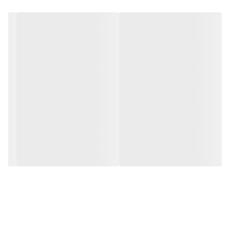
در مقابل نور خورشید درخشندگی داشته و وظیفه خود را انجام می دهد.
این تابلو از شدت نور خوبی برخوردار است. به همراه این تابلو راهنمای
نصب و بستهای نصب و آداپتور ارائه می شود تا یک ست کامل را برای
استفاده ساده، سریع و بدون دردسر در اختیار داشته باشید