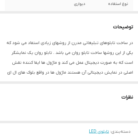
نوع استفاده
دیواری
نحوه نمایش
پیکسل قرمز
توضیحات
ابعاد
10x42x202
در ساخت تابلوهای تبلیغاتی مدرن از روشهای زیادی استفاد می شود که
جنس
آهن - پلاستیک
یکی از این روشها ساخت تابلو روان می باشد . تابلو روان یک نمایشگر
ویژگی‌های دستگاه
امکان نمایش متن دلخواه
است که به صورت دیجیتال عمل می کند و ماژول ها ایفا کننده نقش
اصلی در نمایش دیجیتالی آن هستند ماژول ها در واقع بلوک های ال ای
وزن
14 گرم
دی هستند که قابلیت جداسازی و پیوند مجدد را دارند و با استفاده از
یک کابل که فلت نام دارد به صورت سری در کنار هم قرار می گیرند و
نظرات
تشکیل تابلو ال ای دی را می دهندرد کنترلر تابلو روان وظیفه برنامه
ریزی انیمیشن نمایشی در ساخت تابلو تبلیغاتی به روش ال ای دی را بر
عهده دارد . نرم افزار تابلو روان بر روی کامپیوتر نصب می شود و کاربر
دسته‌بندی
:
تابلوی LED
براحتی می تواند متن دلخواه خود را با فونت و رنگ مدنظر به نمایش