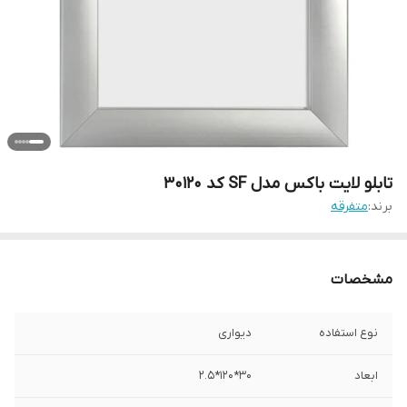
تابلو لایت باکس مدل SF کد 30120
برند:
متفرقه
مشخصات
نوع استفاده
دیواری
ابعاد
30*120*2.5