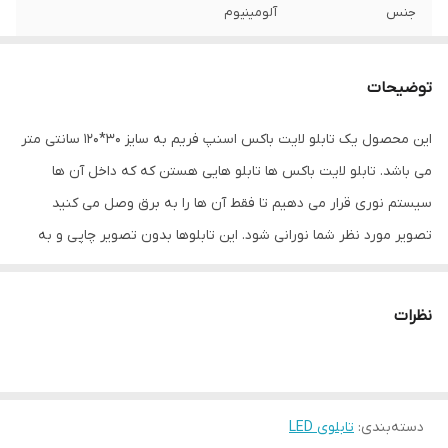
جنس
آلومینیوم
نوع اتصال
با سیم
توضیحات
این محصول یک تابلو لایت باکس اسنپ فریم به سایز 30*120 سانتی متر
می باشد. تابلو لایت باکس ها تابلو هایی هستن که که داخل آن ها
سیستم نوری قرار می دهیم تا فقط آن ها را به برق وصل می کنید
تصویر مورد نظر شما نورانی شود. این تابلوها بدون تصویر چاپی و به
همراه یک اداپتور به شما ارائه داده می شود. لایت باکس اسنپ فریم، و
یا همان لایت باکس اسنپی دارای یک قاب آلومینیومی بوده و برای
نظرات
جلوگیری از آسیب های احتمالی به تصویر بک لایت، روی آن یک پلکسی
شفاف قرار می گیرد. این تابلو لایت باکس ها دارای طول عمر بالا و مصرف
برق بسیار پایینی هستند. برای استفاده از این تابلوها باید تصویر مورد
دسته‌بندی
:
تابلوی LED
نظرتان را به صورت جداگانه بر روی بک لایت چاپ کنید و در داخل این