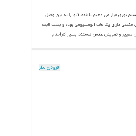
تن که داخل آن ها سیستم نوری قرار می دهیم تا فقط آنها را به برق وصل
اکس مگنتی دارای یک قاب آلومینیومی بوده و پشت لایت
م در حال تغییر و تعویض عکس هستند، بسیار کارآمد و
باکس ها قرار بدهید. انجام این کار راحت است فقط
مجددا پلکسی مگنت دار را روی لایت باکس مگنت دار
ت شبانه روز روشن بمانند. این تابلوها به همراه
افزودن نظر