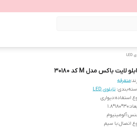
LED
بلو لایت باکس مدل M کد 30180
ند:
متفرقه
ته‌بندی
:
تابلوی LED
ع استفاده
:
دیواری
عاد
:
30*180*1.8
نس
:
آلومینیوم
ع اتصال
:
با سیم