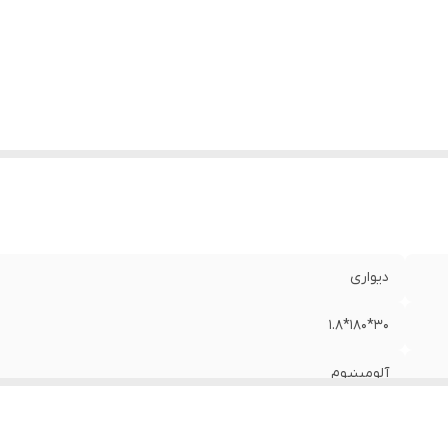
دیواری
30*180*1.8
آلومینیوم
با سیم