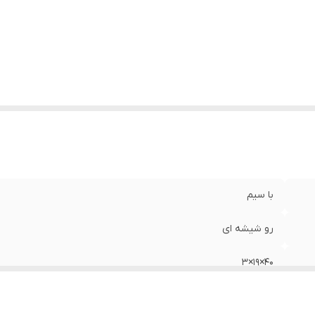
با سیم
رو شیشه ای
40×19×3
Mdf