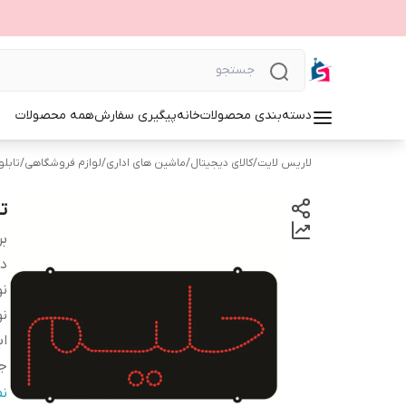
دسته‌بندی محصولات
خانه
پیگیری سفارش
همه محصولات
لاریس لایت
/
کالای دیجیتال
/
ماشین های اداری
/
لوازم فروشگاهی
/
تابلوی 
تا
بر
دس
نو
نو
اب
ج
و
ن