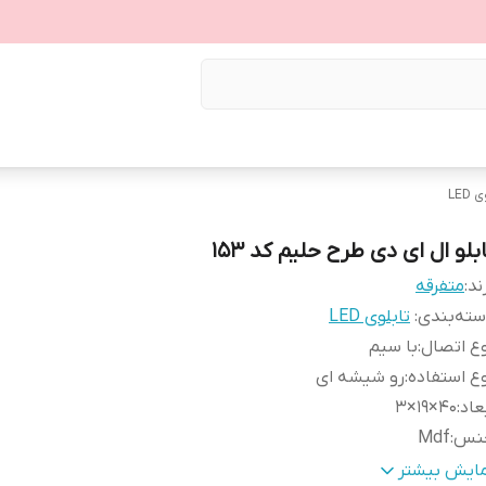
LED
بلو ال ای دی طرح حلیم کد ۱۵۳
ند:
متفرقه
ته‌بندی
:
تابلوی LED
ع اتصال
:
با سیم
ع استفاده
:
رو شیشه ای
عاد
:
40×19×3
نس
:
Mdf
زن
:
0.6 گرم
مایش بیشتر