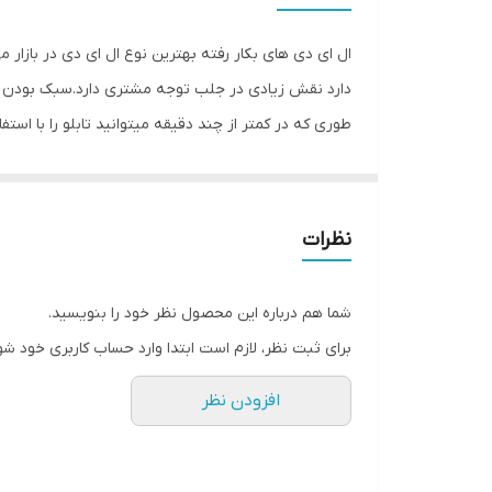
وزن
ال ای دی های بکار رفته بهترین نوع ال ای دی در بازار 
دارد نقش زیادی در جلب توجه‌ مشتری دارد.سبک بودن تا
طوری که در کمتر از چند دقیقه میتوانید تابلو را با اس
باعث جلب توجه و جذب مشتری می شود. یکی از مزیتهای ای
راحتی نصب سیمی به طول ۲ متر 
۴متر نخ نامرئی برای آویزان‌‌‌ کردن تابلو و تعدادی 
نظرات
نامرئی به دو طرف تابلو وصل شده است و فقط کافی است
تمیز کردن شیشه،تابلو را روی شیشه و محل مورد نظرتان
شما هم درباره این محصول نظر خود را بنویسید.
های پولک را از داخل سوراخ های تابلو عبور داده و محک
برای ثبت نظر، لازم است ابتدا وارد حساب کاربری خود شو
شیشه ها را تمیز کنید و جنس نخ نامرئی مقاوم است و 
افزودن نظر