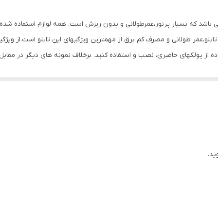
0.6 گرم
می باشد که بسیار پرنور،عمرطولانی و بدون ریزش است. همه لوازم استفاده شده 
بلو،عمر طولانی و مصرف کم برق از مهمترین ویژگیهای این تابلو است.از ویژگ
تفاده از پولکهای حاضری، نصب و استفاده کنید. برخلاف نمونه های دیگر در مق
ن تابلو این است که آداپتور در پشت تابلو تعبیه شده و نیاز به سیم کشی ند
تعبیه شده تا در صورت دور بودن پریز از شیشه،نیاز به اضافه کردن سیم نباشد. تابلو به
پولک چسب دار برای نصب تابلو بر روی شیشه درنظر گرفته شده است تا نصبی تمی
 که نخ های نامرئی به بالای شیشه وصل شود. برای نصب تابلو بر روی شیشه،
 قرار داده و جای سوراخ ها را علامت گذاری کنید.سپس روکش پولک ها را کند
م کنید و در انتها کافیست که دوشاخه را به برق بزنید. ‌ مزیت روش نصب آویز
ید.
مزیت روش پولک این است که تابلو ثابت است و تکان نمیخورد.