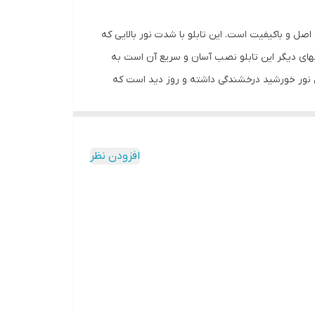
اصل و باکیفیت است. این تابلو با شدت نور بالایی که
یهای دیگر این تابلو نصب آسان و سریع آن است به
ابل نور خورشید درخشندگی داشته و روز دید است که
ارد و فقط کافی است که دوشاخه را برق بزنید. برای
 دو صورت آویزی و رو شیشه ای قابل نصب است و بدین منظور
ز و آسان داشته باشید.برای نصب به صورت آویز،نخ های
افزودن نظر
ابتدا از تمیز بودن شیشه اطمینان حاصل کنید.پس از
ه و در نقاط علامت گذاری شده محکم بچسبانید و سیم
ی نسبت به پولک این است که به راحتی می توانید