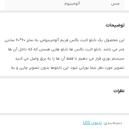
جنس
آلومینیوم
نوع اتصال
با سیم
توضیحات
این محصول یک تابلو لایت باکس فریم آلومینیومی به سایز 60*60 سانتی
متر می باشد. تابلو لایت باکس ها تابلو هایی هستن که که داخل آن ها
سیستم نوری قرار می دهیم تا فقط آن ها را به برق وصل می کنید
تصویر مورد نظر شما نورانی شود. این تابلوها بدون تصویر چاپی و به
همراه یک اداپتور به شما ارائه داده می شود. لایت باکس اسنپ اسلیم
دارای یک قاب آلومینیومی بوده و ضخامت این لایت باکس تنها 15 میلی
نظرات
متر می باشد. این تابلو لایت باکس ها دارای طول عمر بالا و مصرف برق
بسیار پایینی هستند. برای استفاده از این تابلوها باید تصویر مورد
نظرتان را به صورت جداگانه بر روی بک لایت چاپ کنید و در داخل این
دسته‌بندی
:
تابلوی LED
لایت باکس ها قرار بدهید. انجام این کار راحت است فقط کافیه تا چهار