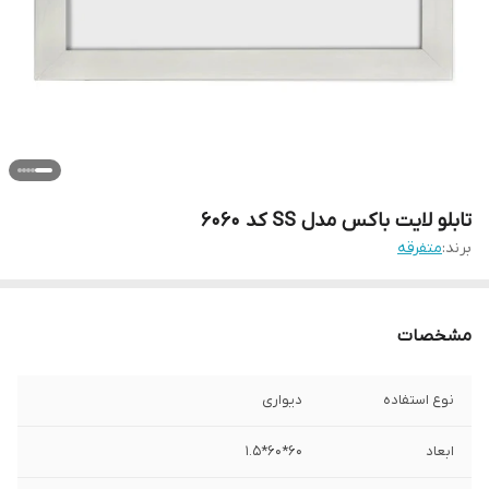
تابلو لایت باکس مدل SS کد 6060
برند:
متفرقه
مشخصات
نوع استفاده
دیواری
ابعاد
60*60*1.5