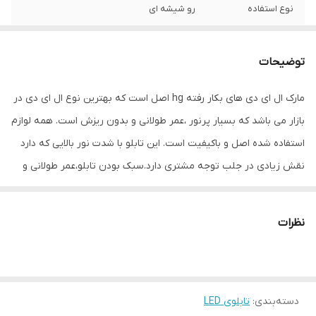
نوع استفاده
رو شیشه ای
ابعاد
67×24×5
توضیحات
جنس
Mdf
مارک ال ای دی های بکار رفته hg اصل است که بهترین نوع ال ای دی در
وزن
0.7 گرم
بازار می باشد که بسیار پرنور ،عمر طولانی و بدون ریزش است. همه لوازم
استفاده شده اصل و باکیفیت است. این تابلو با شدت نور بالایی که دارد
نقش زیادی در جلب توجه مشتری دارد.سبک بودن تابلو،عمر طولانی و
مصرف کم برق از مهمترین ویژگیهای این تابلو است.از ویژگیهای دیگر این
تابلو نصب آسان و سریع آن است به طوری که در کمتر از چند دقیقه
نظرات
میتوانید تابلو را با استفاده از پولکهای حاضری، نصب و استفاده کنید.
برخلاف نمونه های دیگر در مقابل نور خورشید درخشندگی داشته و روز
دید است که باعث جلب توجه و جذب مشتری می شود. یکی از مزیتهای
دسته‌بندی
:
تابلوی LED
این تابلو این است که آداپتور در پشت تابلو تعبیه شده و نیاز به سیم