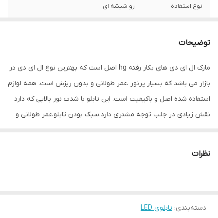
نوع استفاده
رو شیشه ای
ابعاد
50×17×5
توضیحات
جنس
Mdf
مارک ال ای دی های بکار رفته hg اصل است که بهترین نوع ال ای دی در
وزن
0.7 گرم
بازار می باشد که بسیار پرنور ،عمر طولانی و بدون ریزش است. همه لوازم
استفاده شده اصل و باکیفیت است. این تابلو با شدت نور بالایی که دارد
نقش زیادی در جلب توجه مشتری دارد.سبک بودن تابلو،عمر طولانی و
مصرف کم برق از مهمترین ویژگیهای این تابلو است.از ویژگیهای دیگر این
تابلو نصب آسان و سریع آن است به طوری که در کمتر از چند دقیقه
نظرات
میتوانید تابلو را با استفاده از پولکهای حاضری، نصب و استفاده کنید.
برخلاف نمونه های دیگر در مقابل نور خورشید درخشندگی داشته و روز
دید است که باعث جلب توجه و جذب مشتری می شود. یکی از مزیتهای
دسته‌بندی
:
تابلوی LED
این تابلو این است که آداپتور در پشت تابلو تعبیه شده و نیاز به سیم