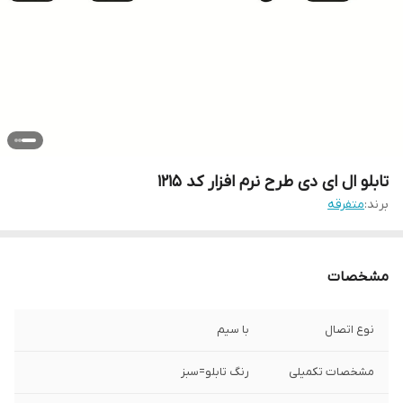
تابلو ال ای دی طرح نرم افزار کد 1215
برند:
متفرقه
مشخصات
نوع اتصال
با سیم
مشخصات تکمیلی
رنگ تابلو=سبز