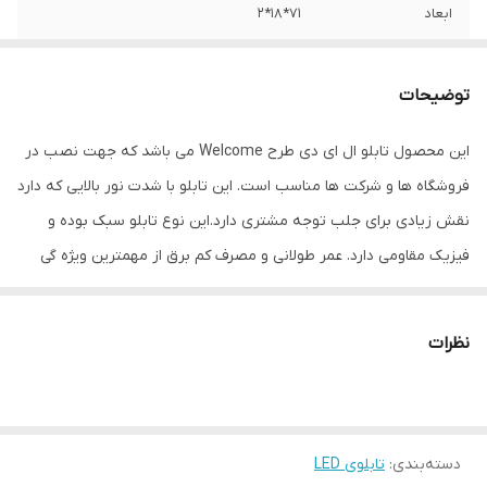
ابعاد
71*18*2
جنس
LED MDF
توضیحات
وزن
0.5 گرم
این محصول تابلو ال ای دی طرح Welcome می باشد که جهت نصب در
فروشگاه ها و شرکت ها مناسب است. این تابلو با شدت نور بالایی که دارد
نقش زیادی برای جلب توجه مشتری دارد.این نوع تابلو سبک بوده و
فیزیک مقاومی دارد. عمر طولانی و مصرف کم برق از مهمترین ویژه گی
های این تابلوهاست.نصب بسیار آسان وسریع موجب می شود تا در
کمترین زمان استفاده از این تابلو را آغاز کنید. علاوه بر قابلیت نصب بر
نظرات
روی شیشه این تابلو می تواند در هر موقعیتی که لازم باشد آویز شود و
یا تکیه داده شود چراکه عملکرد تابلو به محل نصب وابسته نیست.
فیزیک محکم موجب می شود تا نگرانی از بابت آسیب وارد شدن به تابلو
دسته‌بندی
:
تابلوی LED
نداشته باشیم. با شدت نور بالا این تابلو روز دید است و بر خلاف نمونه