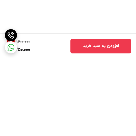
3,400,000
4
%
افزودن به سبد خرید
3,250,000
برگشت به بالا