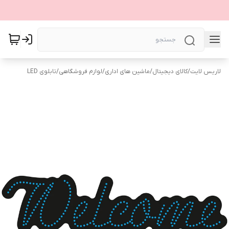
لاریس لایت
/
کالای دیجیتال
/
ماشین های اداری
/
لوازم فروشگاهی
/
تابلوی LED