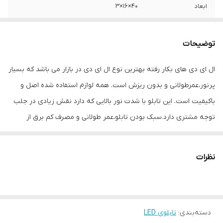
ابعاد
40×16×3
جنس
Mdf
توضیحات
وزن
0.6 گرم
ال ای دی های بکار رفته بهترین نوع ال ای دی در بازار می باشد که بسیار
پرنور،عمرطولانی و بدون ریزش است. همه لوازم استفاده شده اصل و
باکیفیت است. این تابلو با شدت نور بالایی که دارد نقش زیادی در جلب
توجه‌ مشتری دارد.سبک بودن تابلو،عمر طولانی و مصرف کم برق از
مهمترین ویژگیهای این تابلو است.از ویژگیهای دیگر این تابلو نصب آسان
و سریع آن است به طوری که در کمتر از چند دقیقه میتوانید تابلو را با
نظرات
استفاده از پولکهای حاضری، نصب و استفاده کنید. برخلاف نمونه های
دیگر در مقابل نور خورشید درخشندگی داشته و روز دید است که باعث
جلب توجه و جذب مشتری می شود. یکی از مزیتهای این تابلو این است
دسته‌بندی
:
تابلوی LED
که آداپتور در پشت تابلو تعبیه شده و نیاز به سیم کشی ندارد و فقط