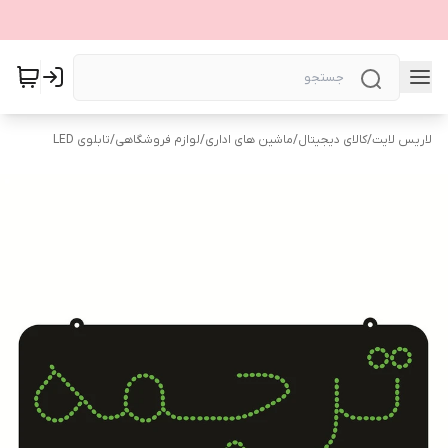
لاریس لایت
/
کالای دیجیتال
/
ماشین های اداری
/
لوازم فروشگاهی
/
تابلوی LED