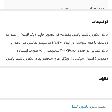
نوع استفاده
رومیزی
نحوه نمایش
تصویر چاپی بصورت رولینگ
توضیحات
ابعاد
140x230x50
تابلو اسکرول لایت باکس یکطرفه که تصویر چاپی (بک لایت) را بصورت
رولینگ یا بهم پیوسته در ابعاد 127x200 سانتیمتر نمایش می دهد این
جنس
آلومینیوم
تابلو فضایی در حدود 230x140x50 سانتیمتر را به صورت ایستاده
وزن
70 گرم
(عمودی) اشغال میکند . از ویژگی های منحصر بفرد اسکرول لایت باکس
می توان به قابلیت نمایش 4 الی 6 تصویر چاپی و همچنین به قابلیت
تنظیم مدت زمان نمایش هر تصویر بصورت جداگانه ، اشاره کرد. اسکرول
نظرات
لایت باکس مدل مگا 240 مجهز به ریموت کنترل مخصوص است که
بوسیله کابل و USB به مادر برد تابلو متصل میشود (توجه داشته باشید
که نمونه های مشابه در بازار فاقد ریموت کنترل میباشند و تنها از طریق
دسته‌بندی
:
تابلوی LED
بلوتوث تنظیم می شوند) ، از ویژگی های دیگر آن قابلیت تنظیم زمان