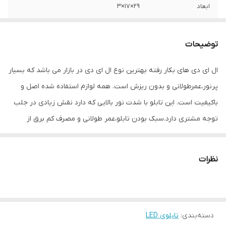
ابعاد
29×17×3
جنس
Mdf
توضیحات
وزن
0.6 گرم
ال ای دی های بکار رفته بهترین نوع ال ای دی در بازار می باشد که بسیار
پرنور،عمرطولانی و بدون ریزش است. همه لوازم استفاده شده اصل و
باکیفیت است. این تابلو با شدت نور بالایی که دارد نقش زیادی در جلب
توجه‌ مشتری دارد.سبک بودن تابلو،عمر طولانی و مصرف کم برق از
مهمترین ویژگیهای این تابلو است.از ویژگیهای دیگر این تابلو نصب آسان
و سریع آن است به طوری که در کمتر از چند دقیقه میتوانید تابلو را با
نظرات
استفاده از پولکهای حاضری، نصب و استفاده کنید. برخلاف نمونه های
دیگر در مقابل نور خورشید درخشندگی داشته و روز دید است که باعث
جلب توجه و جذب مشتری می شود. یکی از مزیتهای این تابلو این است
دسته‌بندی
:
تابلوی LED
که آداپتور در پشت تابلو تعبیه شده و نیاز به سیم کشی ندارد و فقط