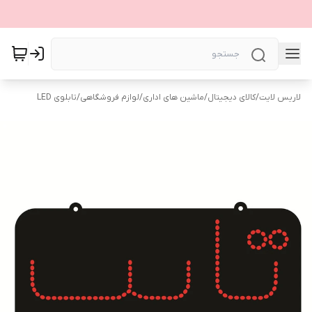
لاریس لایت
/
کالای دیجیتال
/
ماشین های اداری
/
لوازم فروشگاهی
/
تابلوی LED