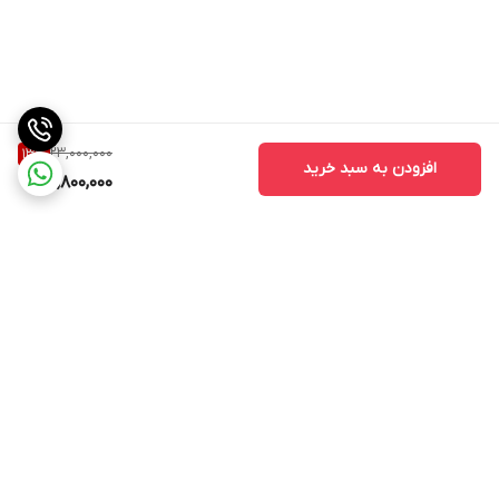
23,000,000
13
%
افزودن به سبد خرید
19,800,000
برگشت به بالا