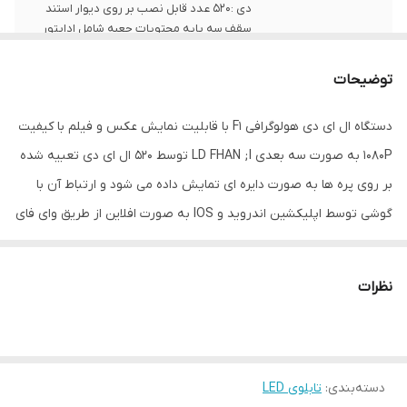
دی :520 عدد قابل نصب بر روی دیوار استند
سقف سه پایه محتویات جعبه شامل اداپتور
پایه دیواری
توضیحات
زبان
انگلیسی
دستگاه ال ای دی هولوگرافی F1 با قابلیت نمایش عکس و فیلم با کیفیت
نوع استفاده
دیواری
1080P به صورت سه بعدی LD FHAN ;I توسط 520 ال ای دی تعبیه شده
ابعاد
50x50x10
بر روی پره ها به صورت دایره ای تمایش داده می شود و ارتباط آن با
گوشی توسط اپلیکشین اندروید و IOS به صورت افلاین از طریق وای فای
جنس
پلاستیک و آلومینیوم
داخلی می باشد.
ویژگی‌های دستگاه
امکان نمایش متن دلخواه
نظرات
وزن
1600 گرم
دسته‌بندی
:
تابلوی LED