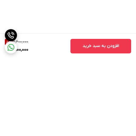
3,400,000
8
%
افزودن به سبد خرید
3,100,000
برگشت به بالا