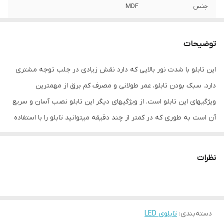
جنس
MDF
قابلیت‌های دستگاه
صفحه نمایش
توضیحات
وزن
1000 گرم
این تابلو با شدت نور بالایی که دارد نقش زیادی در جلب توجه مشتری
دارد. سبک بودن تابلو، عمر طولانی و مصرف کم برق از مهمترین
ویژگیهای این تابلو است. از ویژگیهای دیگر این تابلو نصب آسان و سریع
آن است به طوری که در کمتر از چند دقیقه میتوانید تابلو را با استفاده
از پولکهای حاضری، نصب و استفاده کنید. برخلاف نمونه های دیگر در
مقابل نور خورشید درخشندگی داشته و روز دید است که باعث جلب
نظرات
توجه و جذب مشتری می شود. یکی از مزیتهای این تابلو این است که
آداپتور در پشت تابلو تعبیه شده و نیاز به سیم کشی ندارد و فقط کافی
است که دوشاخه را برق بزنید. برای راحتی نصب سیمی به طول 3 متر
دسته‌بندی
:
تابلوی LED
تعبیه شده تا در صورت دور بودن پریز از شیشه، نیاز به اضافه کردن