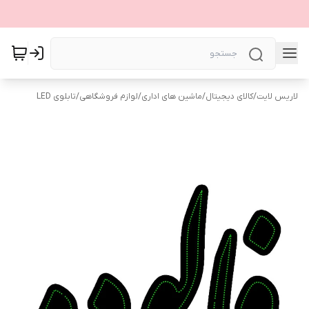
لاریس لایت
/
کالای دیجیتال
/
ماشین های اداری
/
لوازم فروشگاهی
/
تابلوی LED