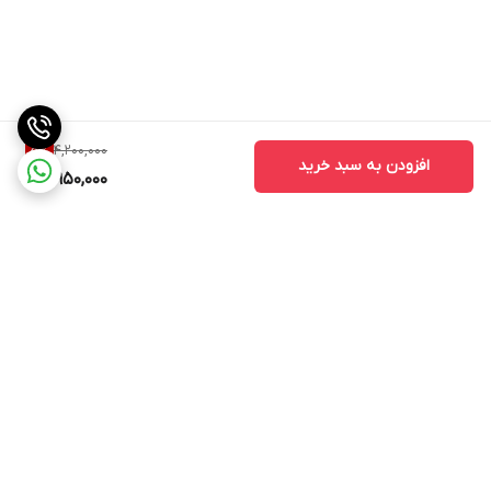
4,200,000
5
%
افزودن به سبد خرید
3,950,000
برگشت به بالا