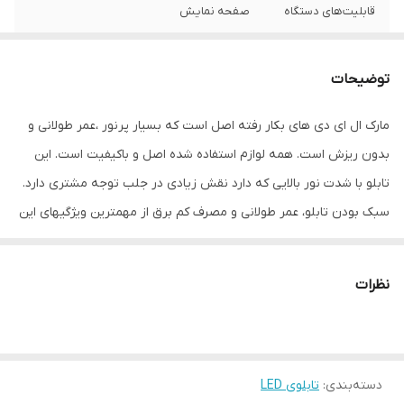
قابلیت‌های دستگاه
صفحه نمایش
وزن
2 گرم
توضیحات
مارک ال ای دی های بکار رفته اصل است که بسیار پرنور ،عمر طولانی و
بدون ریزش است. همه لوازم استفاده شده اصل و باکیفیت است. این
تابلو با شدت نور بالایی که دارد نقش زیادی در جلب توجه مشتری دارد.
سبک بودن تابلو، عمر طولانی و مصرف کم برق از مهمترین ویژگیهای این
تابلو است. از ویژگیهای دیگر این تابلو نصب آسان و سریع آن است به
طوری که در کمتر از چند دقیقه میتوانید تابلو را با استفاده از پولکهای
نظرات
حاضری، نصب و استفاده کنید. برخلاف نمونه های دیگر در مقابل نور
خورشید درخشندگی داشته و روز دید است که باعث جلب توجه و جذب
مشتری می شود. یکی از مزیتهای این تابلو این است که آداپتور در پشت
دسته‌بندی
:
تابلوی LED
تابلو تعبیه شده و نیاز به سیم کشی ندارد و فقط کافی است که دوشاخه