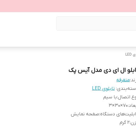
LED
ابلو ال ای دی مدل آیس پک
ند:
متفرقه
ته‌بندی
:
تابلوی LED
ع اتصال
:
با سیم
عاد
:
70×30×3
بلیت‌های دستگاه
:
صفحه نمایش
زن
:
2 گرم