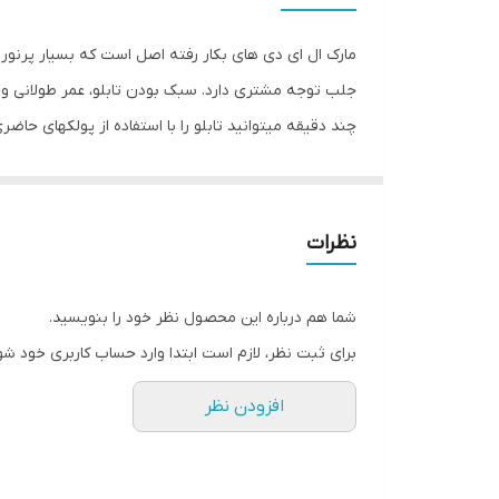
مارک ال ای دی های بکار رفته اصل است که بسیار پرنور 
جلب توجه مشتری دارد. سبک بودن تابلو، عمر طولانی و م
چند دقیقه میتوانید تابلو را با استفاده از پولکهای ح
مشتری می شود. یکی از مزیتهای این تابلو این است که آ
طول 2متر تعبیه شده تا در صورت دور بودن پریز از 
خاموش کردن تابلو نیازی به کشیدن پریز تابلو نداشته ب
نظرات
شیشه و محل مورد نظرتان قرار داده و جای سوراخ ها را
های تابلو عبور داده و محکم کنید و در انتها کافیست که 
شما هم درباره این محصول نظر خود را بنویسید.
برای ثبت نظر، لازم است ابتدا وارد حساب کاربری خود شو
افزودن نظر