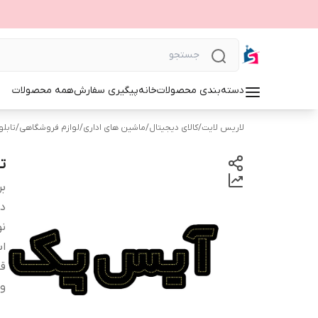
دسته‌بندی محصولات
خانه
پیگیری سفارش
همه محصولات
لاریس لایت
/
کالای دیجیتال
/
ماشین های اداری
/
لوازم فروشگاهی
/
تابلوی 
ت
بر
دس
نو
اب
قا
و