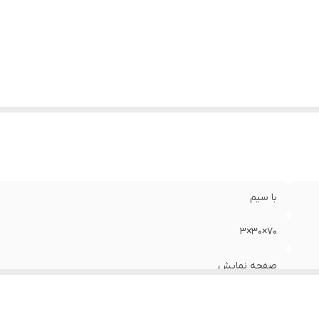
با سیم
70×30×3
صفحه نمایش
2 گرم