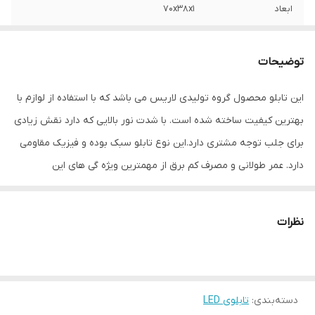
ابعاد
70x38x1
جنس
LED MDF
توضیحات
وزن
0.5 گرم
این تابلو محصول گروه تولیدی لاریس می باشد که با استفاده از لوازم با
بهترین کیفیت ساخته شده است. با شدت نور بالایی که دارد نقش زیادی
برای جلب توجه مشتری دارد.این نوع تابلو سبک بوده و فیزیک مقاومی
دارد. عمر طولانی و مصرف کم برق از مهمترین ویژه گی های این
تابلوهاست.نصب بسیار آسان وسریع موجب می شود تا در کمترین زمان
استفاده از این تابلو را آغاز کنید. علاوه بر قابلیت نصب بر روی شیشه این
نظرات
تابلو می تواند در هر موقعیتی که لازم باشد آویز شود و یا تکیه داده
شود چراکه عملکرد تابلو به محل نصب وابسته نیست. فیزیک محکم
موجب می شود تا نگرانی از بابت آسیب وارد شدن به تابلو نداشته
دسته‌بندی
:
تابلوی LED
باشیم. با شدت نور بالا این تابلو روز دید است و بر خلاف نمونه های دیگر