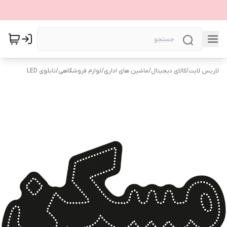
لاریس لایت
/
کالای دیجیتال
/
ماشین های اداری
/
لوازم فروشگاهی
/
تابلوی LED