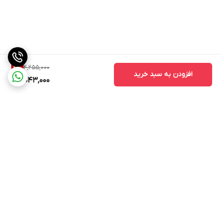
4,255,000
4
%
افزودن به سبد خرید
4,043,000
برگشت به بالا