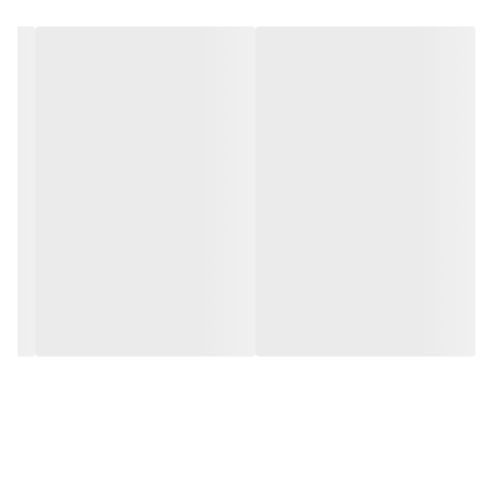
در مقابل نور خورشید درخشندگی داشته و وظیفه خود را انجام می دهد.
به همراه این تابلو راهنمای نصب و بستهای نصب و آداپتور ارائه می
شود تا یک ست کامل را برای استفاده ساده، سریع و بدون دردسر در
اختیار داشته باشید.