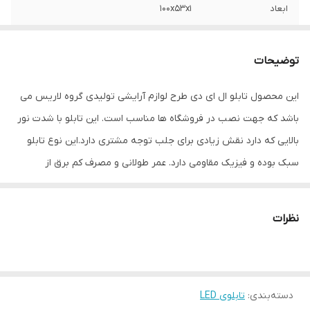
ابعاد
100x53x1
جنس
LED MDF
توضیحات
وزن
1 گرم
این محصول تابلو ال ای دی طرح لوازم آرایشی تولیدی گروه لاریس می
باشد که جهت نصب در فروشگاه ها مناسب است. این تابلو با شدت نور
بالایی که دارد نقش زیادی برای جلب توجه مشتری دارد.این نوع تابلو
سبک بوده و فیزیک مقاومی دارد. عمر طولانی و مصرف کم برق از
مهمترین ویژه گی های این تابلوهاست.نصب بسیار آسان وسریع موجب
می شود تا در کمترین زمان استفاده از این تابلو را آغاز کنید. علاوه بر
نظرات
قابلیت نصب بر روی شیشه این تابلو می تواند در هر موقعیتی که لازم
باشد آویز شود و یا تکیه داده شود چراکه عملکرد تابلو به محل نصب
وابسته نیست. فیزیک محکم موجب می شود تا نگرانی از بابت آسیب
دسته‌بندی
:
تابلوی LED
وارد شدن به تابلو نداشته باشیم. با شدت نور بالا این تابلو روز دید است