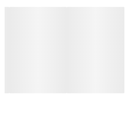
و بر خلاف نمونه های دیگر در مقابل نور خورشید درخشندگی داشته و
وظیفه خود را انجام می دهد به همراه این تابلو راهنمای نصب و بستهای
نصب و آداپتور ارائه می شود تا یک ست کامل را برای استفاده ساده،
سریع و بدون دردسر در اختیار داشته باشید.