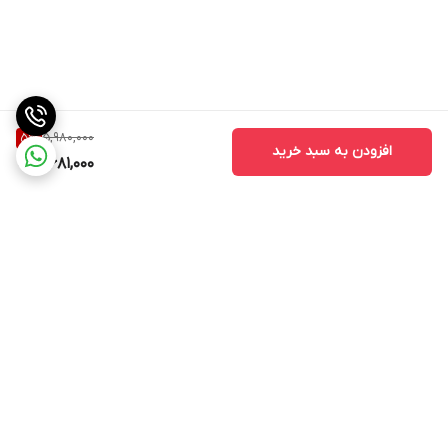
5,980,000
5
%
افزودن به سبد خرید
5,681,000
برگشت به بالا