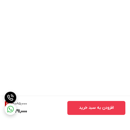
6,095,000
4
%
افزودن به سبد خرید
5,791,000