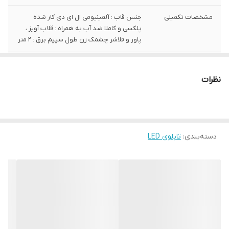
مشخصات تکمیلی
جنس قاب : آلمینیومی ال ای دی کار شده
پلکسی و کاملا ضد آب به همراه : قلاب آویز ،
پاور و فلاشر چشمک زن طول سییم برق : 2 متر
ابعاد
40/80
نظرات
قابلیت‌های دستگاه
بدون قابلیت ویژه
وزن
5000 گرم
رنگ
قرمز
دسته‌بندی
:
تابلوی LED