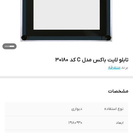
تابلو لایت باکس مدل C کد 30180
برند:
متفرقه
مشخصات
نوع استفاده
دیواری
ابعاد
30*180*1