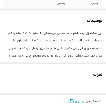
جنس
پلکسی
نوع اتصال
با سیم
توضیحات
این محصول یک تابلو لایت باکس کریستالی به سایز 180*30 سانتی متر
می باشد. تابلو لایت باکس ها تابلوهایی هستن که که داخل آن ها
سیستم نوری قرار می دهیم تا آن ها را به برق وصل می کنید، تصویر
مورد نظر شما نورانی شود. این تابلو ها بدون تصویر چاپی و به همراه
یک اداپتور به شما ارائه داده می شود. برای استفاده از این تابلوها باید
تصویر مورد نظرتان را به صورت جداگانه بر روی بک لایت چاپ کنید و در
نظرات
داخل این لایت باکس ها قرار بدهید. انجام این کار راحت است فقط کافیه
تا پیچ های فلزی در چهار گوشه لایت باکس کریستالی را با دست خود باز
کنید، چاپ بک لایت را که بین دو پلکسی لایت باکس قرار گرفته بود را
دسته‌بندی
:
تابلوی LED
بردارید و تصویر موردنظرتان را در داخل ان ها قرار بدهید. بنابراین هر