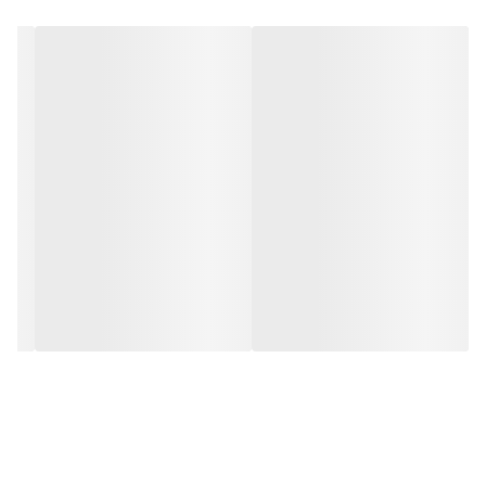
زمان بخواهید می توانید طرح تصویر را تغییر دهید. این تابلوها سیستم
نور کم مصرف دارند و می توانند به صورت شبانه روز روشن بمانند. این
تابلو ها به همراه آداپتور مخصوصشان برای شما ارسال خواهد شد.