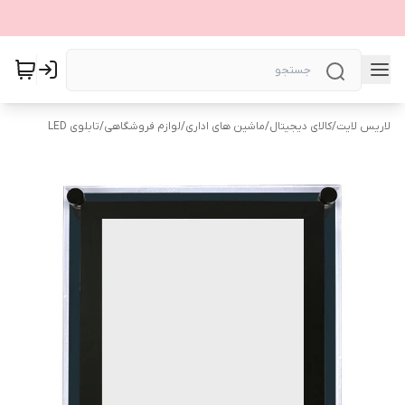
لاریس لایت
/
کالای دیجیتال
/
ماشین های اداری
/
لوازم فروشگاهی
/
تابلوی LED