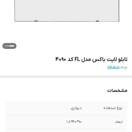
تابلو لایت باکس مدل FL کد 4090
برند:
متفرقه
مشخصات
نوع استفاده
دیواری
ابعاد
90*40*1.8