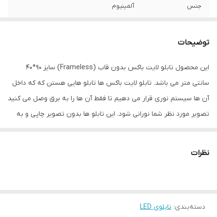
جنس
آلمینیوم
نوع اتصال
با سیم
توضیحات
این محصول تابلو لایت باکس بدون قاب (Frameless) سایز 90*40
سانتی متر می باشد. تابلو لایت باکس ها تابلو هایی هستن که که داخل
آن ها سیستم نوری قرار می دهیم تا فقط آن ها را به برق وصل می کنید
تصویر مورد نظر شما نورانی شود. این تابلو ها بدون تصویر چاپی و به
همراه یک اداپتور به شما ارائه داده می شود. برای استفاده از این تابلو ها
باید تصویر مورد نظرتان را به صورت جداگانه بر روی بک لایت چاپ کنید
نظرات
و در داخل این لایت باکس ها قرار بدهید. انجام این کار راحت است فقط
کافیه تا پین های فلزی دور لایت باکس را با دست خود باز کنید، صفحه
پلکسی را بردارید و تصویر موردنظرتان را در داخل ان ها قرار بدهید.
دسته‌بندی
:
تابلوی LED
بنابراین هر زمان بخواهید می توانید طرح تصویر را تغییر دهید. این