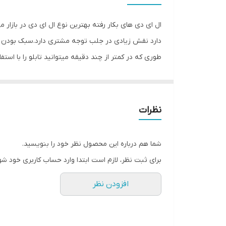
وزن
ال ای دی های بکار رفته بهترین نوع ال ای دی در بازار 
دارد نقش زیادی در جلب توجه‌ مشتری دارد.سبک بودن تا
طوری که در کمتر از چند دقیقه میتوانید تابلو را با اس
باعث جلب توجه و جذب مشتری می شود. یکی از مزیتهای ای
راحتی نصب سیمی به طول ۲ متر 
۴متر نخ نامرئی برای آویزان‌‌‌ کردن تابلو و تعدادی 
نظرات
نامرئی به دو طرف تابلو وصل شده است و فقط کافی است
تمیز کردن شیشه،تابلو را روی شیشه و محل مورد نظرتان
شما هم درباره این محصول نظر خود را بنویسید.
های پولک را از داخل سوراخ های تابلو عبور داده و محک
برای ثبت نظر، لازم است ابتدا وارد حساب کاربری خود شو
شیشه ها را تمیز کنید و جنس نخ نامرئی مقاوم است و 
افزودن نظر