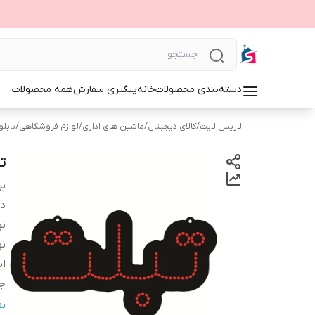
دسته‌بندی محصولات
خانه
پیگیری سفارش
همه محصولات
لاریس لایت
/
کالای دیجیتال
/
ماشین های اداری
/
لوازم فروشگاهی
/
تابلوی 
تا
بر
دس
نو
نو
اب
ج
و
ن