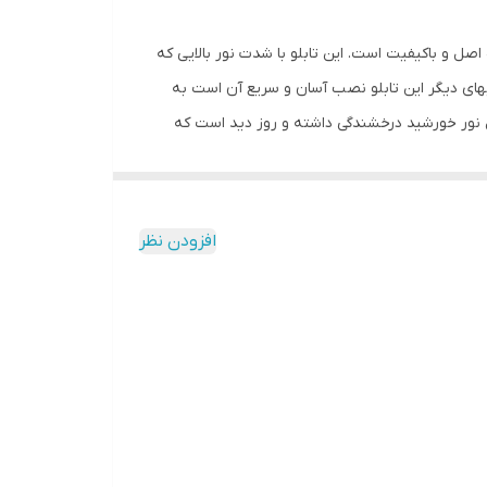
اصل و باکیفیت است. این تابلو با شدت نور بالایی که
یهای دیگر این تابلو نصب آسان و سریع آن است به
ابل نور خورشید درخشندگی داشته و روز دید است که
ارد و فقط کافی است که دوشاخه را برق بزنید. برای
 دو صورت آویزی و رو شیشه ای قابل نصب است و بدین منظور
ز و آسان داشته باشید.برای نصب به صورت آویز،نخ های
افزودن نظر
ابتدا از تمیز بودن شیشه اطمینان حاصل کنید.پس از
ه و در نقاط علامت گذاری شده محکم بچسبانید و سیم
ی نسبت به پولک این است که به راحتی می توانید