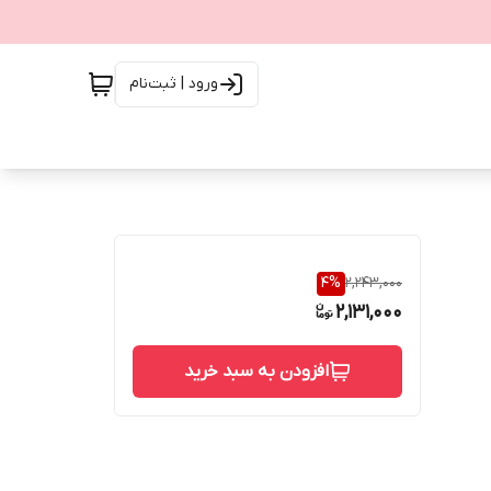
ورود | ثبت‌نام
4
%
2,243,000
2,131,000
افزودن به سبد خرید