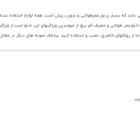
0.4 گرم
می باشد که بسیار پرنور،عمرطولانی و بدون ریزش است. همه لوازم استفاده شده 
بلو،عمر طولانی و مصرف کم برق از مهمترین ویژگیهای این تابلو است.از ویژگ
تفاده از پولکهای حاضری، نصب و استفاده کنید. برخلاف نمونه های دیگر در مق
ن تابلو این است که آداپتور در پشت تابلو تعبیه شده و نیاز به سیم کشی ند
تعبیه شده تا در صورت دور بودن پریز از شیشه،نیاز به اضافه کردن سیم نباشد. تابلو به
پولک چسب دار برای نصب تابلو بر روی شیشه درنظر گرفته شده است تا نصبی تمی
 که نخ های نامرئی به بالای شیشه وصل شود. برای نصب تابلو بر روی شیشه،
 قرار داده و جای سوراخ ها را علامت گذاری کنید.سپس روکش پولک ها را کند
م کنید و در انتها کافیست که دوشاخه را به برق بزنید. ‌ مزیت روش نصب آویز
ید.
مزیت روش پولک این است که تابلو ثابت است و تکان نمیخورد.