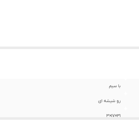
با سیم
رو شیشه ای
31×17×3
Mdf