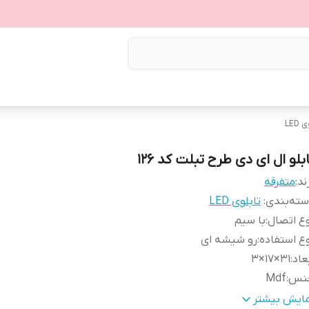
LED
بلو ال ای دی طرح تبلت کد ۱۲۶
ند:
متفرقه
ته‌بندی
:
تابلوی LED
ع اتصال
:
با سیم
ع استفاده
:
رو شیشه ای
عاد
:
31×17×3
نس
:
Mdf
زن
:
0.4 گرم
مایش بیشتر