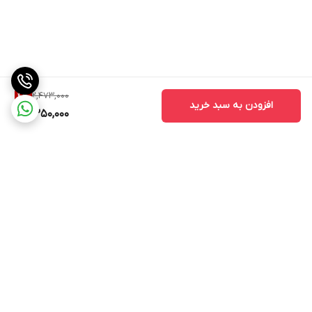
2,473,000
4
%
افزودن به سبد خرید
2,350,000
برگشت به بالا