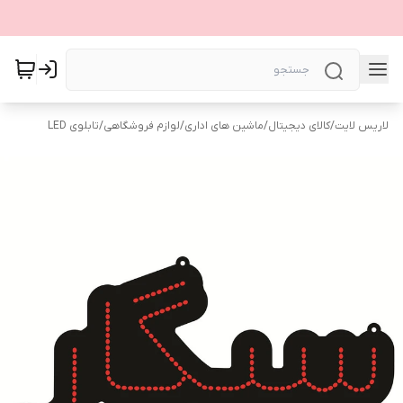
لاریس لایت
/
کالای دیجیتال
/
ماشین های اداری
/
لوازم فروشگاهی
/
تابلوی LED