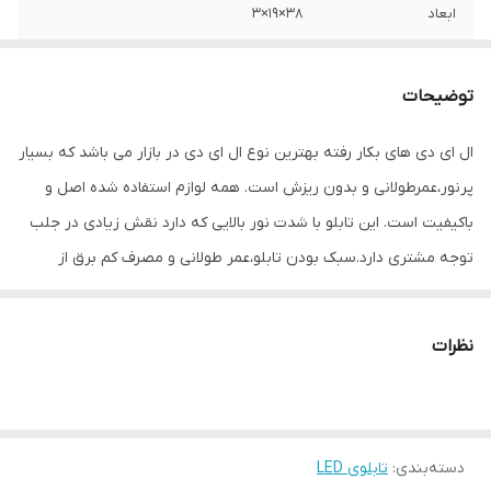
ابعاد
38×19×3
جنس
Mdf
توضیحات
وزن
0.4 گرم
ال ای دی های بکار رفته بهترین نوع ال ای دی در بازار می باشد که بسیار
پرنور،عمرطولانی و بدون ریزش است. همه لوازم استفاده شده اصل و
باکیفیت است. این تابلو با شدت نور بالایی که دارد نقش زیادی در جلب
توجه‌ مشتری دارد.سبک بودن تابلو،عمر طولانی و مصرف کم برق از
مهمترین ویژگیهای این تابلو است.از ویژگیهای دیگر این تابلو نصب آسان
و سریع آن است به طوری که در کمتر از چند دقیقه میتوانید تابلو را با
نظرات
استفاده از پولکهای حاضری، نصب و استفاده کنید. برخلاف نمونه های
دیگر در مقابل نور خورشید درخشندگی داشته و روز دید است که باعث
جلب توجه و جذب مشتری می شود. یکی از مزیتهای این تابلو این است
دسته‌بندی
:
تابلوی LED
که آداپتور در پشت تابلو تعبیه شده و نیاز به سیم کشی ندارد و فقط