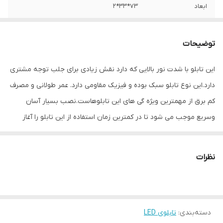
ابعاد
73*33*2
جنس
LED MDF
توضیحات
وزن
1 گرم
این تابلو با شدت نور بالایی که دارد نقش زیادی برای جلب توجه مشتری
دارد.این نوع تابلو سبک بوده و فیزیک مقاومی دارد. عمر طولانی و مصرف
کم برق از مهمترین ویژه گی های این تابلوهاست.نصب بسیار آسان
وسریع موجب می شود تا در کمترین زمان استفاده از این تابلو را آغاز
کنید. علاوه بر قابلیت نصب بر روی شیشه این تابلو می تواند در هر
موقعیتی که لازم باشد آویز شود و یا تکیه داده شود چراکه عملکرد تابلو
نظرات
به محل نصب وابسته نیست. فیزیک محکم موجب می شود تا نگرانی از
بابت آسیب وارد شدن به تابلو نداشته باشیم. با شدت نور بالا این تابلو
روز دید است و بر خلاف نمونه های دیگر در مقابل نور خورشید
دسته‌بندی
:
تابلوی LED
درخشندگی داشته و وظیفه خود را انجام می دهد. این تابلو از شدت نور