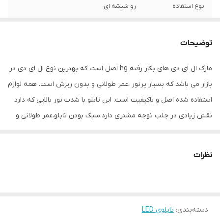
نوع استفاده
رو شیشه ای
ابعاد
41×13×5
توضیحات
جنس
Mdf
مارک ال ای دی های بکار رفته hg اصل است که بهترین نوع ال ای دی در
وزن
0.5 گرم
بازار می باشد که بسیار پرنور ،عمر طولانی و بدون ریزش است. همه لوازم
استفاده شده اصل و باکیفیت است. این تابلو با شدت نور بالایی که دارد
نقش زیادی در جلب توجه مشتری دارد.سبک بودن تابلو،عمر طولانی و
مصرف کم برق از مهمترین ویژگیهای این تابلو است.از ویژگیهای دیگر این
تابلو نصب آسان و سریع آن است به طوری که در کمتر از چند دقیقه
نظرات
میتوانید تابلو را با استفاده از پولکهای حاضری، نصب و استفاده کنید.
برخلاف نمونه های دیگر در مقابل نور خورشید درخشندگی داشته و روز
دید است که باعث جلب توجه و جذب مشتری می شود. یکی از مزیتهای
دسته‌بندی
:
تابلوی LED
این تابلو این است که آداپتور در پشت تابلو تعبیه شده و نیاز به سیم