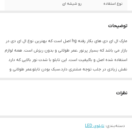
نوع استفاده
رو شیشه ای
ابعاد
61×17×5
توضیحات
جنس
Mdf
مارک ال ای دی های بکار رفته hg اصل است که بهترین نوع ال ای دی در
وزن
0.8 گرم
بازار می باشد که بسیار پرنور ،عمر طولانی و بدون ریزش است. همه لوازم
استفاده شده اصل و باکیفیت است. این تابلو با شدت نور بالایی که دارد
نقش زیادی در جلب توجه مشتری دارد.سبک بودن تابلو،عمر طولانی و
مصرف کم برق از مهمترین ویژگیهای این تابلو است.از ویژگیهای دیگر این
تابلو نصب آسان و سریع آن است به طوری که در کمتر از چند دقیقه
نظرات
میتوانید تابلو را با استفاده از پولکهای حاضری، نصب و استفاده کنید.
برخلاف نمونه های دیگر در مقابل نور خورشید درخشندگی داشته و روز
دید است که باعث جلب توجه و جذب مشتری می شود. یکی از مزیتهای
دسته‌بندی
:
تابلوی LED
این تابلو این است که آداپتور در پشت تابلو تعبیه شده و نیاز به سیم