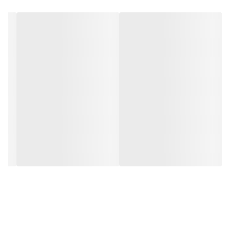
کشی ندارد و فقط کافی است که دوشاخه را برق بزنید. برای راحتی نصب
سیمی به طول ۳ متر تعبیه شده تا در صورت دور بودن پریز از
شیشه،نیاز به اضافه کردن سیم نباشد. برای نصب تابلو بر روی
شیشه،ابتدا از تمیز بودن شیشه اطمینان حاصل کنید.پس از تمیز کردن
شیشه،تابلو را روی شیشه و محل مورد نظرتان قرار داده و جای سوراخ ها
را علامت گذاری کنید.سپس روکش پولک ها را کنده و در نقاط علامت
گذاری شده محکم بچسبانید و سیم های پولک را از داخل سوراخ های
تابلو عبور داده و محکم کنید و در انتها کافیست که دوشاخه را به برق
بزنید.