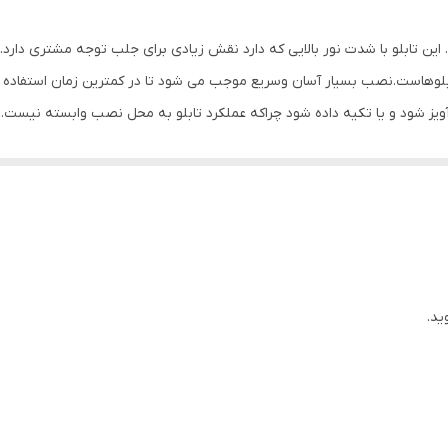
45*16
ین تابلو با شدت نور بالایی که دارد نقش زیادی برای جلب توجه مشتری دارد.ا
LED,MDF
لوهاست.نصب بسیار آسان وسریع موجب می شود تا در کمترین زمان استفاده از ای
 آویز شود و یا تکیه داده شود چراکه عملکرد تابلو به محل نصب وابسته نیست
0/5 گرم
تابلو روز دید است و بر خلاف نمونه های دیگر در مقابل نور خورشید درخشندگی 
 تراکم پیکسلی و شدت نور تابلو در بیشترین کیفیت و بازده خود باشد. به همر
یع و بدون دردسر در اختیار داشته باشید. این تابلو دارای محفظه سوکت آداپتو
ید.