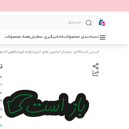
دسته‌بندی محصولات
خانه
پیگیری سفارش
همه محصولات
لاریس لایت
/
کالای دیجیتال
/
ماشین های اداری
/
لوازم فروشگاهی
/
تابلوی 
تا
بر
دس
نو
م
زب
نو
اب
ن