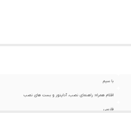
نس
:
LED,MDF
زن
:
0/5 گرم
با سیم
اقلام همراه: راهنمای نصب، آداپتور و بست های نصب
فارسی
رو شیشه ای