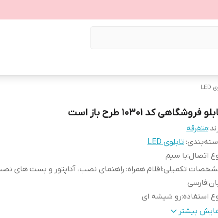
LED
بلو فروشگاهی کد 10301 طرح باز است
ند:
متفرقه
ته‌بندی
:
تابلوی LED
ع اتصال
:
با سیم
شخصات تکمیلی
:
اقلام همراه: راهنمای نصب، آداپتور و بست های نص
ان
:
فارسی
ع استفاده
:
رو شیشه ای
عاد
:
45*16
مایش بیشتر