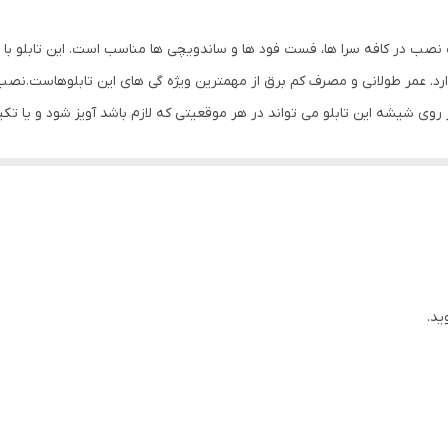
0.5 گرم
صب در کافه سرا ها، فست فود ها و ساندویچی ها مناسب است. این تابلو با 
ارد. عمر طولانی و مصرف کم برق از مهمترین ویژه گی های این تابلوهاست.نص
ب بر روی شیشه این تابلو می تواند در هر موقعیتی که لازم باشد آویز شود و یا 
 وارد شدن به تابلو نداشته باشیم. با شدت نور بالا این تابلو روز دید است 
لو از شدت نور خوبی برخوردار است. به همراه این تابلو راهنمای نصب و بستها
د
ید.