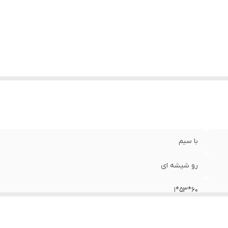
با سیم
رو شیشه ای
60*53*1
LED MDF