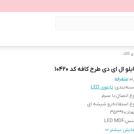
LED
بلو ال ای دی طرح کافه کد 10420
ند:
متفرقه
ته‌بندی
:
تابلوی LED
ع اتصال
:
با سیم
ع استفاده
:
رو شیشه ای
عاد
:
60*53*1
نس
:
LED MDF
زن
:
0.5 گرم
مایش بیشتر